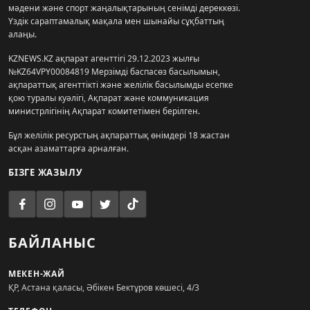
мәдени және спорт жаңалықтарының сенімді дереккөзі.
Үздік сараптамалық мақала мен шынайы сұқбаттың
алаңы.
KZNEWS.KZ ақпарат агенттігі 29.12.2023 жылғы
№KZ64VPY00084819 Мерзімді баспасөз басылымын,
ақпараттық агенттікті және желілік басылымды есепке
қою туралы куәлігі, Ақпарат және коммуникация
министрлігінің Ақпарат комитетімен берілген.
Бұл желілік ресурстың ақпараттық өнімдері 18 жастан
асқан азаматтарға арналған.
БІЗГЕ ЖАЗЫЛУ
БАЙЛАНЫС
МЕКЕН-ЖАЙ
ҚР, Астана қаласы, Әбікен Бектұров көшесі, 4/3