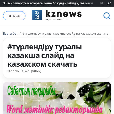
3,5 миллиардтың аферасы және 40 күндік сәбидің көз жасы: Медицинад
3,5 миллиардтың аферасы және 40 күндік сәбидің көз жасы: Медицинад
RU
KZ
МӘЗІР
Басты бет
/
#түрлендіру туралы казакша слайд на казахском скачать
#түрлендіру туралы
казакша слайд на
казахском скачать
Жалпы:
1
жаңалық