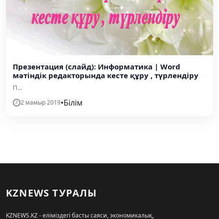
Презентация (слайд): Информатика | Word
мәтіндік редакторында кесте құру , түрлендіру
П...
•
Білім
2 мамыр 2019
KZNEWS ТУРАЛЫ
KZNEWS.KZ - еліміздегі басты саяси, экономикалық,