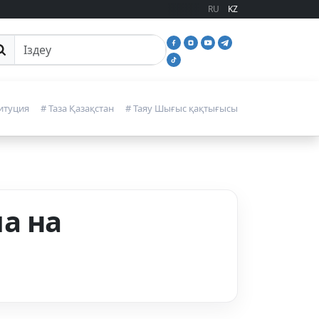
RU
KZ
йттан іздеу
итуция
# Таза Қазақстан
# Таяу Шығыс қақтығысы
а на