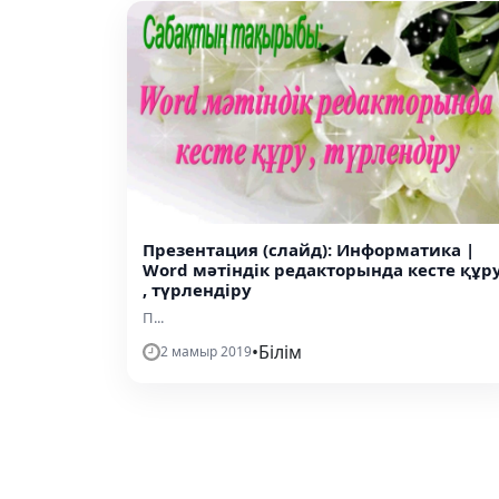
Презентация (слайд): Информатика |
Word мәтіндік редакторында кесте құр
, түрлендіру
П...
•
Білім
2 мамыр 2019