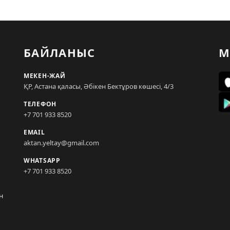
БАЙЛАНЫС
М
МЕКЕН-ЖАЙ
ҚР, Астана қаласы, Әбікен Бектұров көшесі, 4/3
ТЕЛЕФОН
+7 701 933 8520
EMAIL
aktan.yeltay@gmail.com
WHATSAPP
+7 701 933 8520
н