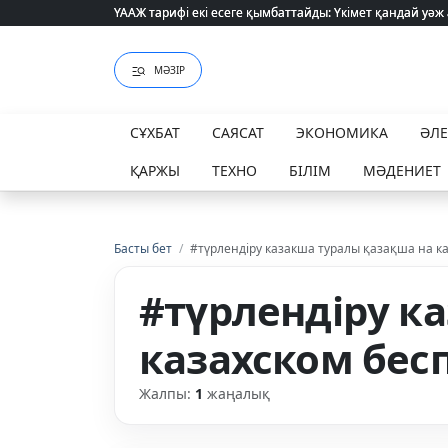
ҮААЖ тарифі екі есеге қымбаттайды: Үкімет қандай уәж
ҮААЖ тарифі екі есеге қымбаттайды: Үкімет қандай уәж
МӘЗІР
СҰХБАТ
САЯСАТ
ЭКОНОМИКА
ӘЛ
ҚАРЖЫ
ТЕХНО
БІЛІМ
МӘДЕНИЕТ
Басты бет
/
#түрлендіру казакша туралы қазақша на к
#түрлендіру к
казахском бес
Жалпы:
1
жаңалық