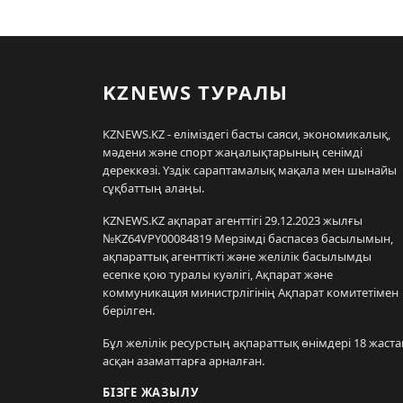
KZNEWS ТУРАЛЫ
KZNEWS.KZ - еліміздегі басты саяси, экономикалық,
мәдени және спорт жаңалықтарының сенімді
дереккөзі. Үздік сараптамалық мақала мен шынайы
сұқбаттың алаңы.
KZNEWS.KZ ақпарат агенттігі 29.12.2023 жылғы
№KZ64VPY00084819 Мерзімді баспасөз басылымын,
ақпараттық агенттікті және желілік басылымды
есепке қою туралы куәлігі, Ақпарат және
коммуникация министрлігінің Ақпарат комитетімен
берілген.
Бұл желілік ресурстың ақпараттық өнімдері 18 жаста
асқан азаматтарға арналған.
БІЗГЕ ЖАЗЫЛУ