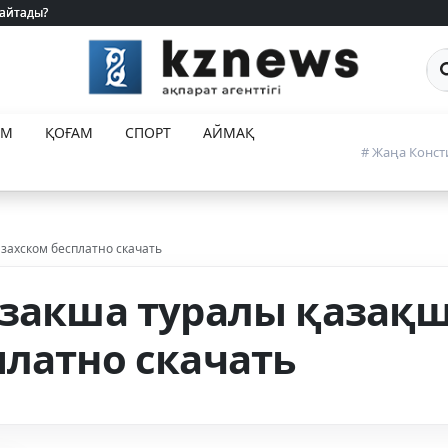
 айтады?
 айтады?
Са
ЕМ
ҚОҒАМ
СПОРТ
АЙМАҚ
# Жаңа Конст
азахском бесплатно скачать
азакша туралы қазақш
платно скачать