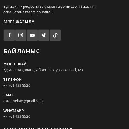
Бұл желілік ресурстың ақпараттық өнімдері 18 жастан
асқан азаматтарға арналған.
БІЗГЕ ЖАЗЫЛУ
БАЙЛАНЫС
МЕКЕН-ЖАЙ
ҚР, Астана қаласы, Әбікен Бектұров көшесі, 4/3
ТЕЛЕФОН
+7 701 933 8520
EMAIL
aktan.yeltay@gmail.com
WHATSAPP
+7 701 933 8520