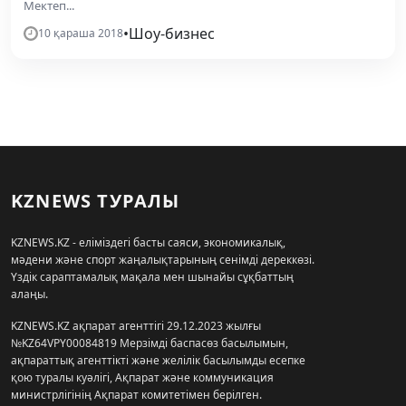
Мектеп...
•
Шоу-бизнес
10 қараша 2018
KZNEWS ТУРАЛЫ
KZNEWS.KZ - еліміздегі басты саяси, экономикалық,
мәдени және спорт жаңалықтарының сенімді дереккөзі.
Үздік сараптамалық мақала мен шынайы сұқбаттың
алаңы.
KZNEWS.KZ ақпарат агенттігі 29.12.2023 жылғы
№KZ64VPY00084819 Мерзімді баспасөз басылымын,
ақпараттық агенттікті және желілік басылымды есепке
қою туралы куәлігі, Ақпарат және коммуникация
министрлігінің Ақпарат комитетімен берілген.