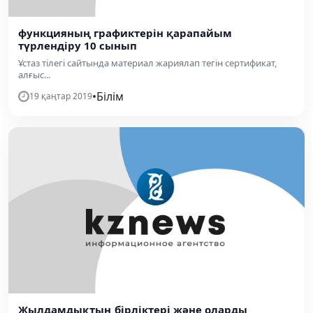
функцияның графиктерін қарапайым
түрлендіру 10 сынып
Ұстаз тілегі сайтында материал жариялап тегін сертификат,
алғыс...
•
Білім
19 қаңтар 2019
Жылдамдықтың бірліктері және оларды