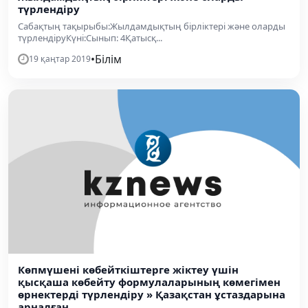
түрлендіру
Сабақтың тақырыбы:Жылдамдықтың бірліктері және оларды
түрлендіруКүні:Сынып: 4Қатысқ...
•
Білім
19 қаңтар 2019
Көпмүшені көбейткіштерге жіктеу үшін
қысқаша көбейту формулаларының көмегімен
өрнектерді түрлендіру » Қазақстан ұстаздарына
арналған