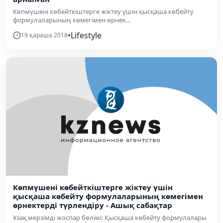
Көпмүшені көбейткіштерге жіктеу үшін қысқаша көбейту
формулаларының көмегімен өрнек...
•
Lifestyle
19 қараша 2018
Көпмүшені көбейткіштерге жіктеу үшін
қысқаша көбейту формулаларының көмегімен
өрнектерді түрлендіру - Ашық сабақтар
Ұзақ мерзімді жоспар бөлімі: Қысқаша көбейту формулалары