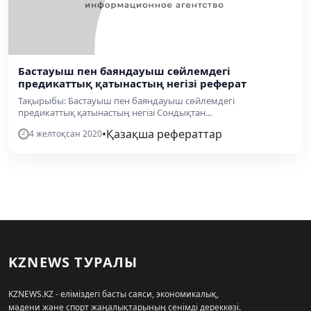
Бастауыш пен баяндауыш сөйлемдегі
предикаттық қатынастың негізі реферат
Тақырыбы: Бастауыш пен баяндауыш сөйлемдегі
предикаттық қатынастың негізі Сондықтан...
•
Қазақша рефераттар
4 желтоқсан 2020
KZNEWS ТУРАЛЫ
KZNEWS.KZ - еліміздегі басты саяси, экономикалық,
мәдени және спорт жаңалықтарының сенімді дереккөзі.