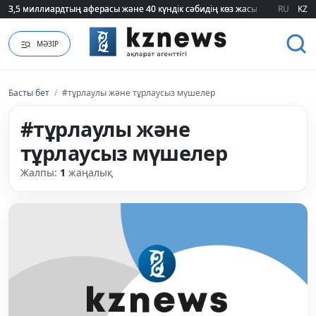
3,5 миллиардтың аферасы және 40 күндік сәбидің көз жасы: Медицинад
3,5 миллиардтың аферасы және 40 күндік сәбидің көз жасы: Медицинад
RU
KZ
МӘЗІР
Басты бет
/
#тұрлаулы және тұрлаусыз мүшелер
#тұрлаулы және
тұрлаусыз мүшелер
Жалпы:
1
жаңалық