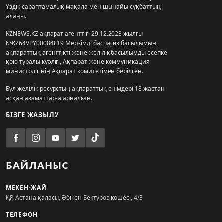
Үздік сараптамалық мақала мен шынайы сұқбаттың
алаңы.
KZNEWS.KZ ақпарат агенттігі 29.12.2023 жылғы
№KZ64VPY00084819 Мерзімді баспасөз басылымын,
ақпараттық агенттікті және желілік басылымды есепке
қою туралы куәлігі, Ақпарат және коммуникация
министрлігінің Ақпарат комитетімен берілген.
Бұл желілік ресурстың ақпараттық өнімдері 18 жастан
асқан азаматтарға арналған.
БІЗГЕ ЖАЗЫЛУ
БАЙЛАНЫС
МЕКЕН-ЖАЙ
ҚР, Астана қаласы, Әбікен Бектұров көшесі, 4/3
ТЕЛЕФОН