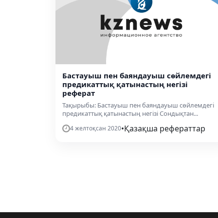
Бастауыш пен баяндауыш сөйлемдегі
предикаттық қатынастың негізі
реферат
Тақырыбы: Бастауыш пен баяндауыш сөйлемдегі
предикаттық қатынастың негізі Сондықтан...
•
Қазақша рефераттар
4 желтоқсан 2020