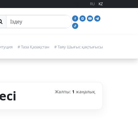
RU
KZ
йттан іздеу
итуция
# Таза Қазақстан
# Таяу Шығыс қақтығысы
есі
Жалпы:
1
жаңалық