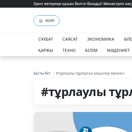
Грант иегерлері қашан белгілі болады?: Министрлік нақ
Грант иегерлері қашан белгілі болады?: Министрлік нақ
МӘЗІР
СҰХБАТ
САЯСАТ
ЭКОНОМИКА
ӘЛ
ҚАРЖЫ
ТЕХНО
БІЛІМ
МӘДЕНИЕТ
Басты бет
/
#тұрлаулы тұрлаусыз мүшелер ережесі
#тұрлаулы тұр