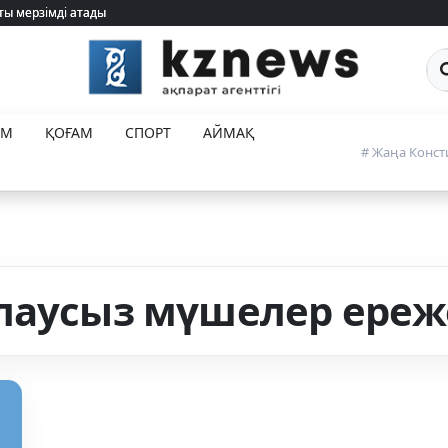
ты мерзімді атады
ты мерзімді атады
Са
ЕМ
ҚОҒАМ
СПОРТ
АЙМАҚ
# Жаңа Конст
лаусыз мүшелер ереж