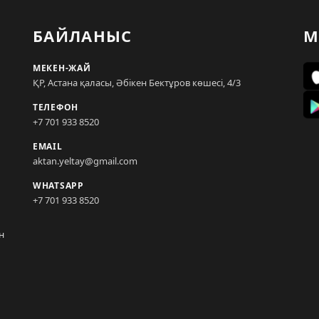
БАЙЛАНЫС
М
МЕКЕН-ЖАЙ
ҚР, Астана қаласы, Әбікен Бектұров көшесі, 4/3
ТЕЛЕФОН
+7 701 933 8520
EMAIL
aktan.yeltay@gmail.com
WHATSAPP
+7 701 933 8520
н