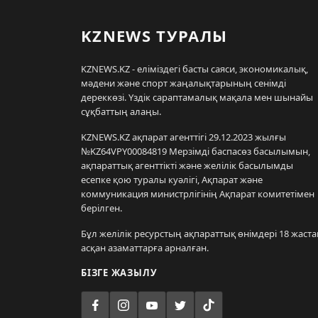
KZNEWS ТУРАЛЫ
KZNEWS.KZ - еліміздегі басты саяси, экономикалық,
мәдени және спорт жаңалықтарының сенімді
дереккөзі. Үздік сараптамалық мақала мен шынайы
сұқбаттың алаңы.
KZNEWS.KZ ақпарат агенттігі 29.12.2023 жылғы
№KZ64VPY00084819 Мерзімді баспасөз басылымын,
ақпараттық агенттікті және желілік басылымды
есепке қою туралы куәлігі, Ақпарат және
коммуникация министрлігінің Ақпарат комитетімен
берілген.
Бұл желілік ресурстың ақпараттық өнімдері 18 жаста
асқан азаматтарға арналған.
БІЗГЕ ЖАЗЫЛУ