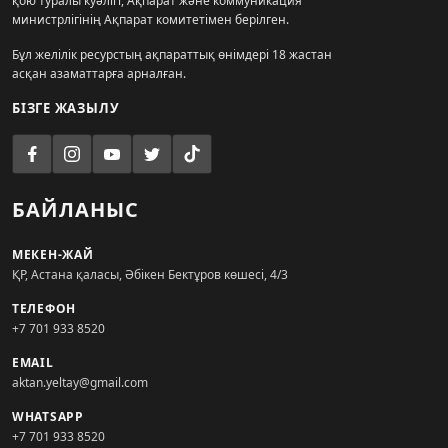
қою туралы куәлігі, Ақпарат және коммуникация
министрлігінің Ақпарат комитетімен берілген.
Бұл желілік ресурстың ақпараттық өнімдері 18 жастан
асқан азаматтарға арналған.
БІЗГЕ ЖАЗЫЛУ
БАЙЛАНЫС
МЕКЕН-ЖАЙ
ҚР, Астана қаласы, Әбікен Бектұров көшесі, 4/3
ТЕЛЕФОН
+7 701 933 8520
EMAIL
aktan.yeltay@gmail.com
WHATSAPP
+7 701 933 8520