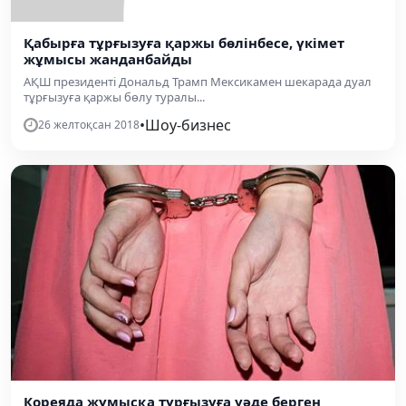
Қабырға тұрғызуға қаржы бөлінбесе, үкімет
жұмысы жанданбайды
АҚШ президенті Дональд Трамп Мексикамен шекарада дуал
тұрғызуға қаржы бөлу туралы...
•
Шоу-бизнес
26 желтоқсан 2018
Кореяда жұмысқа тұрғызуға уәде берген