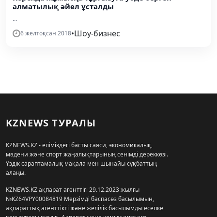
алматылық әйел ұсталды
...
•
Шоу-бизнес
6 желтоқсан 2018
KZNEWS ТУРАЛЫ
KZNEWS.KZ - еліміздегі басты саяси, экономикалық,
мәдени және спорт жаңалықтарының сенімді дереккөзі.
Үздік сараптамалық мақала мен шынайы сұқбаттың
алаңы.
KZNEWS.KZ ақпарат агенттігі 29.12.2023 жылғы
№KZ64VPY00084819 Мерзімді баспасөз басылымын,
ақпараттық агенттікті және желілік басылымды есепке