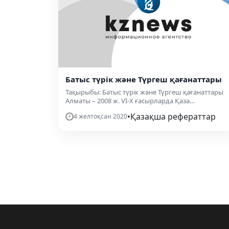
Батыс түрік және Түргеш қағанаттары
Тақырыбы: Батыс түрік және Түргеш қағанаттары
Алматы – 2008 ж. VI-X ғасырларда Қаза...
•
Қазақша рефераттар
4 желтоқсан 2020