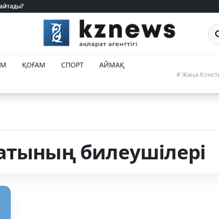
 айтады?
 айтады?
Са
ЕМ
ҚОҒАМ
СПОРТ
АЙМАҚ
# Жаңа Конст
атының билеушілері