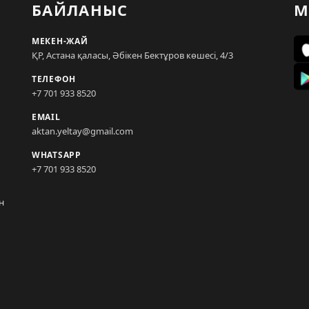
БАЙЛАНЫС
М
МЕКЕН-ЖАЙ
ҚР, Астана қаласы, Әбікен Бектұров көшесі, 4/3
ТЕЛЕФОН
+7 701 933 8520
EMAIL
aktan.yeltay@gmail.com
WHATSAPP
+7 701 933 8520
н