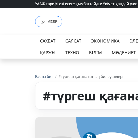
ҮААЖ тарифі екі есеге қымбаттайды: Үкімет қандай уәж
ҮААЖ тарифі екі есеге қымбаттайды: Үкімет қандай уәж
МӘЗІР
СҰХБАТ
САЯСАТ
ЭКОНОМИКА
ӘЛ
ҚАРЖЫ
ТЕХНО
БІЛІМ
МӘДЕНИЕТ
Басты бет
/
#түргеш қағанатының билеушілері
#түргеш қаған