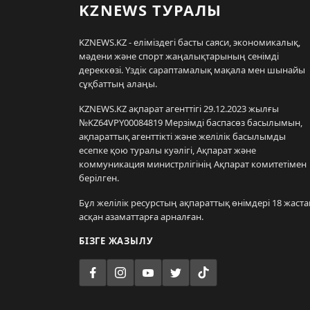
KZNEWS ТУРАЛЫ
KZNEWS.KZ - еліміздегі басты саяси, экономикалық,
мәдени және спорт жаңалықтарының сенімді
дереккөзі. Үздік сараптамалық мақала мен шынайы
сұқбаттың алаңы.
KZNEWS.KZ ақпарат агенттігі 29.12.2023 жылғы
№KZ64VPY00084819 Мерзімді баспасөз басылымын,
ақпараттық агенттікті және желілік басылымды
есепке қою туралы куәлігі, Ақпарат және
коммуникация министрлігінің Ақпарат комитетімен
берілген.
Бұл желілік ресурстың ақпараттық өнімдері 18 жаста
асқан азаматтарға арналған.
БІЗГЕ ЖАЗЫЛУ