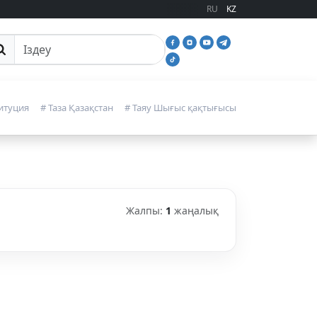
RU
KZ
йттан іздеу
итуция
# Таза Қазақстан
# Таяу Шығыс қақтығысы
Жалпы:
1
жаңалық