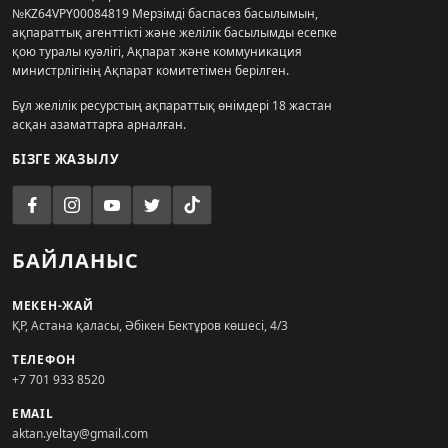
№KZ64VPY00084819 Мерзімді баспасөз басылымын,
ақпараттық агенттікті және желілік басылымды есепке
қою туралы куәлігі, Ақпарат және коммуникация
министрлігінің Ақпарат комитетімен берілген.
Бұл желілік ресурстың ақпараттық өнімдері 18 жастан
асқан азаматтарға арналған.
БІЗГЕ ЖАЗЫЛУ
БАЙЛАНЫС
МЕКЕН-ЖАЙ
ҚР, Астана қаласы, Әбікен Бектұров көшесі, 4/3
ТЕЛЕФОН
+7 701 933 8520
EMAIL
aktan.yeltay@gmail.com