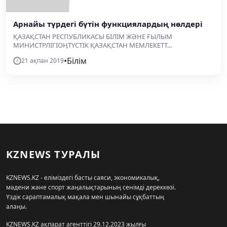
Арнайы түрдегі бүтін функциялардың нөлдері
ҚАЗАҚСТАН РЕСПУБЛИКАСЫ БІЛІМ ЖӘНЕ ҒЫЛЫМ
МИНИСТРЛІГІОҢТҮСТІК ҚАЗАҚСТАН МЕМЛЕКЕТТ...
•
Білім
21 ақпан 2019
KZNEWS ТУРАЛЫ
KZNEWS.KZ - еліміздегі басты саяси, экономикалық,
мәдени және спорт жаңалықтарының сенімді дереккөзі.
Үздік сараптамалық мақала мен шынайы сұқбаттың
алаңы.
KZNEWS.KZ ақпарат агенттігі 29.12.2023 жылғы