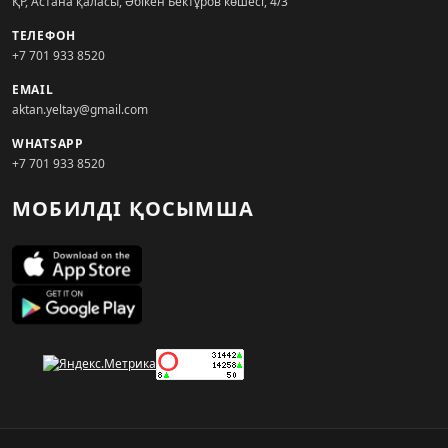
ҚР, Астана қаласы, Әбікен Бектұров көшесі, 4/3
ТЕЛЕФОН
+7 701 933 8520
EMAIL
aktan.yeltay@gmail.com
WHATSAPP
+7 701 933 8520
МОБИЛДІ ҚОСЫМША