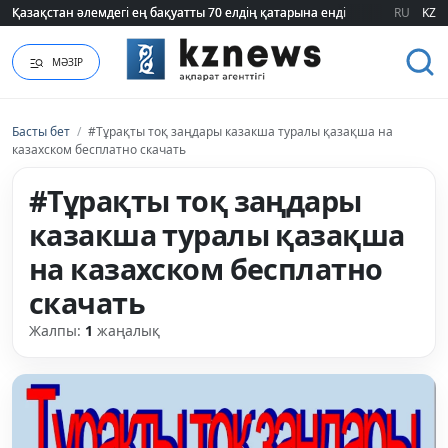
Қазақстан әлемдегі ең бақуатты 70 елдің қатарына енді
Қазақстан әлемдегі ең бақуатты 70 елдің қатарына енді
RU
KZ
МӘЗІР
Басты бет
/
#Тұрақты тоқ заңдары казакша туралы қазақша на
казахском бесплатно скачать
#Тұрақты тоқ заңдары
казакша туралы қазақша
на казахском бесплатно
скачать
Жалпы:
1
жаңалық