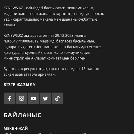
KZNEWS.KZ - еліміздегі басты саяси, экономикалық,
мәдени және спорт жаңалықтарының сенімді дереккөзі.
Үздік сараптамалық мақала мен шынайы сұқбаттың
алаңы.
KZNEWS.KZ ақпарат агенттігі 29.12.2023 жылғы
№KZ64VPY00084819 Мерзімді баспасөз басылымын,
ақпараттық агенттікті және желілік басылымды есепке
қою туралы куәлігі, Ақпарат және коммуникация
министрлігінің Ақпарат комитетімен берілген.
Бұл желілік ресурстың ақпараттық өнімдері 18 жастан
асқан азаматтарға арналған.
БІЗГЕ ЖАЗЫЛУ
БАЙЛАНЫС
МЕКЕН-ЖАЙ