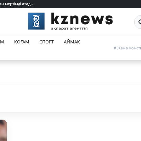
ты мерзімді атады
ты мерзімді атады
Са
ЕМ
ҚОҒАМ
СПОРТ
АЙМАҚ
# Жаңа Конст