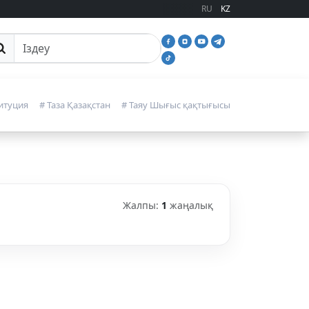
RU
KZ
йттан іздеу
итуция
# Таза Қазақстан
# Таяу Шығыс қақтығысы
Жалпы:
1
жаңалық