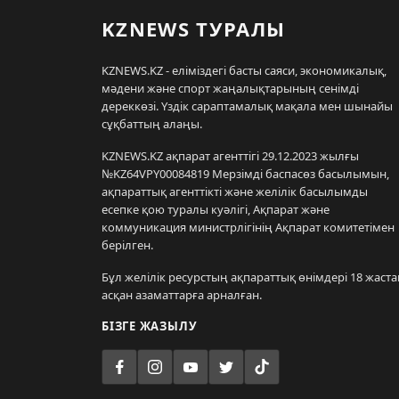
KZNEWS ТУРАЛЫ
KZNEWS.KZ - еліміздегі басты саяси, экономикалық,
мәдени және спорт жаңалықтарының сенімді
дереккөзі. Үздік сараптамалық мақала мен шынайы
сұқбаттың алаңы.
KZNEWS.KZ ақпарат агенттігі 29.12.2023 жылғы
№KZ64VPY00084819 Мерзімді баспасөз басылымын,
ақпараттық агенттікті және желілік басылымды
есепке қою туралы куәлігі, Ақпарат және
коммуникация министрлігінің Ақпарат комитетімен
берілген.
Бұл желілік ресурстың ақпараттық өнімдері 18 жаста
асқан азаматтарға арналған.
БІЗГЕ ЖАЗЫЛУ