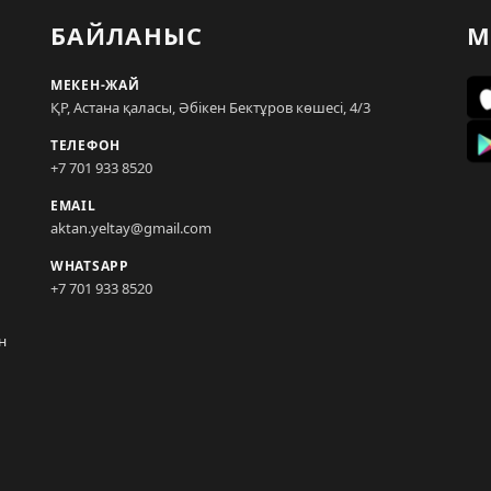
БАЙЛАНЫС
М
МЕКЕН-ЖАЙ
ҚР, Астана қаласы, Әбікен Бектұров көшесі, 4/3
ТЕЛЕФОН
+7 701 933 8520
EMAIL
aktan.yeltay@gmail.com
WHATSAPP
+7 701 933 8520
н