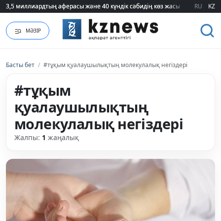
3,5 миллиардтың аферасы және 40 күндік сәбидің көз жасы: Медицинад
3,5 миллиардтың аферасы және 40 күндік сәбидің көз жасы: Медицинад
RU
KZ
МӘЗІР
Басты бет
/
#тұқым қуалаушылықтың молекулалық негіздері
#тұқым
қуалаушылықтың
молекулалық негіздері
Жалпы:
1
жаңалық