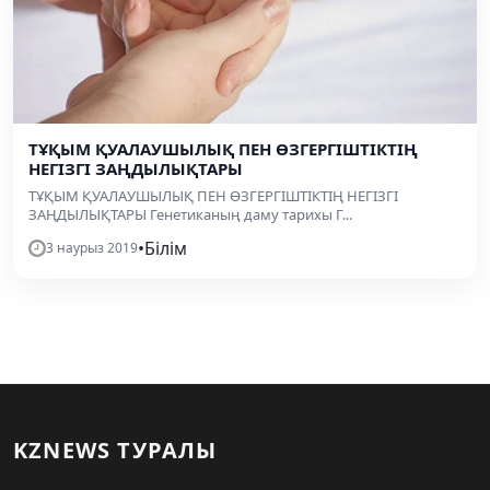
ТҰҚЫМ ҚУАЛАУШЫЛЫҚ ПЕН ӨЗГЕРГІШТІКТІҢ
НЕГІЗГІ ЗАҢДЫЛЫҚТАРЫ
ТҰҚЫМ ҚУАЛАУШЫЛЫҚ ПЕН ӨЗГЕРГІШТІКТІҢ НЕГІЗГІ
ЗАҢДЫЛЫҚТАРЫ Генетиканың даму тарихы Г...
•
Білім
3 наурыз 2019
KZNEWS ТУРАЛЫ