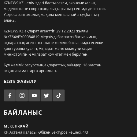
KZNEWS.KZ - еліміздегі басты саяси, экономикалық,
мәдени және спорт жаңалықтарының сенімді дереккөзі.
Үздік сараптамалық мақала мен шынайы сұқбаттың
алаңы.
KZNEWS.KZ ақпарат агенттігі 29.12.2023 жылғы
№KZ64VPY00084819 Мерзімді баспасөз басылымын,
ақпараттық агенттікті және желілік басылымды есепке
қою туралы куәлігі, Ақпарат және коммуникация
министрлігінің Ақпарат комитетімен берілген.
Бұл желілік ресурстың ақпараттық өнімдері 18 жастан
асқан азаматтарға арналған.
БІЗГЕ ЖАЗЫЛУ
БАЙЛАНЫС
МЕКЕН-ЖАЙ
ҚР, Астана қаласы, Әбікен Бектұров көшесі, 4/3