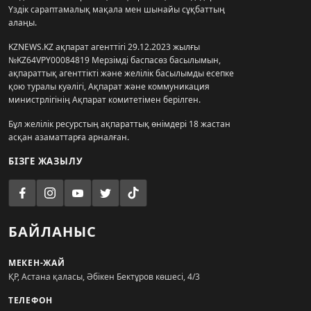
Үздік сараптамалық мақала мен шынайы сұқбаттың
алаңы.
KZNEWS.KZ ақпарат агенттігі 29.12.2023 жылғы
№KZ64VPY00084819 Мерзімді баспасөз басылымын,
ақпараттық агенттікті және желілік басылымды есепке
қою туралы куәлігі, Ақпарат және коммуникация
министрлігінің Ақпарат комитетімен берілген.
Бұл желілік ресурстың ақпараттық өнімдері 18 жастан
асқан азаматтарға арналған.
БІЗГЕ ЖАЗЫЛУ
БАЙЛАНЫС
МЕКЕН-ЖАЙ
ҚР, Астана қаласы, Әбікен Бектұров көшесі, 4/3
ТЕЛЕФОН