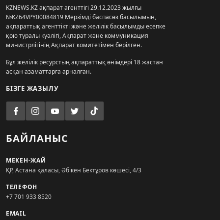
KZNEWS.KZ ақпарат агенттігі 29.12.2023 жылғы
№KZ64VPY00084819 Мерзімді баспасөз басылымын,
ақпараттық агенттікті және желілік басылымды есепке
қою туралы куәлігі, Ақпарат және коммуникация
министрлігінің Ақпарат комитетімен берілген.
Бұл желілік ресурстың ақпараттық өнімдері 18 жастан
асқан азаматтарға арналған.
БІЗГЕ ЖАЗЫЛУ
БАЙЛАНЫС
МЕКЕН-ЖАЙ
ҚР, Астана қаласы, Әбікен Бектұров көшесі, 4/3
ТЕЛЕФОН
+7 701 933 8520
EMAIL