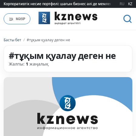
Корпоративтік несие портфелі: шағын бизнес әлі де мемлекеттік қолдауғ
Корпоративтік несие портфелі: шағын бизнес әлі де мемлекеттік қолдауғ
RU
KZ
МӘЗІР
Басты бет
/
#тұқым қуалау деген не
#тұқым қуалау деген не
Жалпы:
1
жаңалық