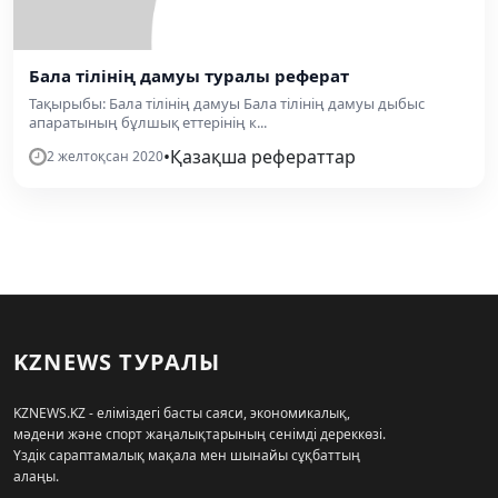
Бала тілінің дамуы туралы реферат
Тақырыбы: Бала тілінің дамуы Бала тілінің дамуы дыбыс
апаратының бұлшық еттерінің к...
•
Қазақша рефераттар
2 желтоқсан 2020
KZNEWS ТУРАЛЫ
KZNEWS.KZ - еліміздегі басты саяси, экономикалық,
мәдени және спорт жаңалықтарының сенімді дереккөзі.
Үздік сараптамалық мақала мен шынайы сұқбаттың
алаңы.