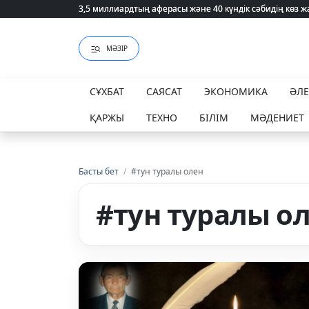
3,5 миллиардтың аферасы және 40 күндік сәбидің көз
3,5 миллиардтың аферасы және 40 күндік сәбидің көз
МӘЗІР
СҰХБАТ
САЯСАТ
ЭКОНОМИКА
ӘЛ
ҚАРЖЫ
ТЕХНО
БІЛІМ
МӘДЕНИЕТ
Басты бет
/
#тун туралы олен
#тун туралы о