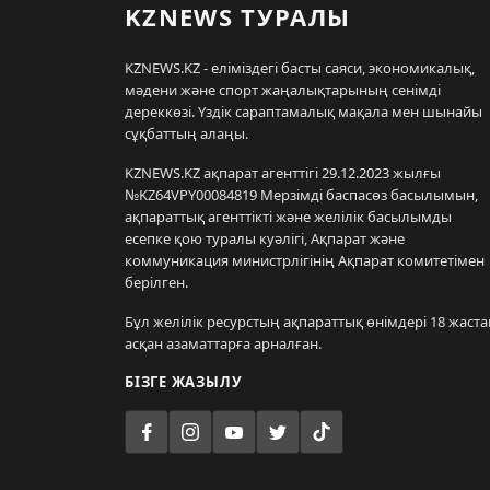
KZNEWS ТУРАЛЫ
KZNEWS.KZ - еліміздегі басты саяси, экономикалық,
мәдени және спорт жаңалықтарының сенімді
дереккөзі. Үздік сараптамалық мақала мен шынайы
сұқбаттың алаңы.
KZNEWS.KZ ақпарат агенттігі 29.12.2023 жылғы
№KZ64VPY00084819 Мерзімді баспасөз басылымын,
ақпараттық агенттікті және желілік басылымды
есепке қою туралы куәлігі, Ақпарат және
коммуникация министрлігінің Ақпарат комитетімен
берілген.
Бұл желілік ресурстың ақпараттық өнімдері 18 жаста
асқан азаматтарға арналған.
БІЗГЕ ЖАЗЫЛУ