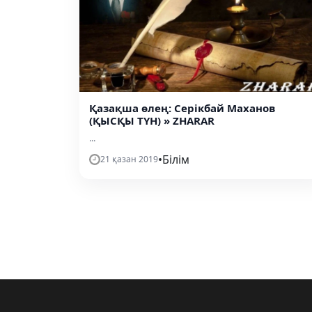
Қазақша өлең: Серікбай Маханов
(ҚЫСҚЫ ТҮН) » ZHARAR
...
•
Білім
21 қазан 2019