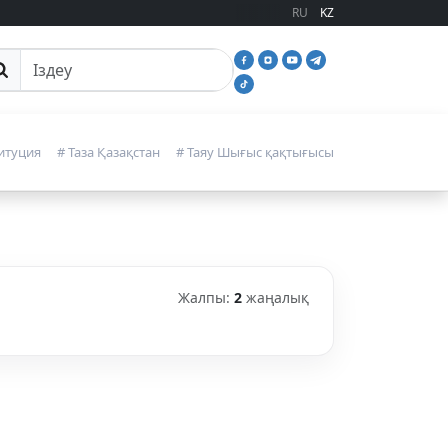
RU
KZ
йттан іздеу
итуция
# Таза Қазақстан
# Таяу Шығыс қақтығысы
Жалпы:
2
жаңалық