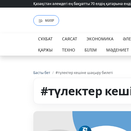
Қазақстан әлемдегі ең бақуатты 70 елдің қатарына енді
Қазақстан әлемдегі ең бақуатты 70 елдің қатарына енді
МӘЗІР
СҰХБАТ
САЯСАТ
ЭКОНОМИКА
ӘЛ
ҚАРЖЫ
ТЕХНО
БІЛІМ
МӘДЕНИЕТ
Басты бет
/
#түлектер кешіне шақыру билеті
#түлектер кеш