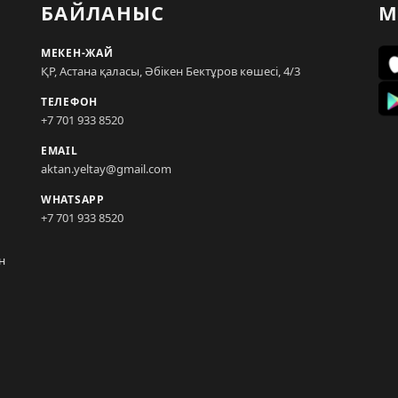
БАЙЛАНЫС
М
МЕКЕН-ЖАЙ
ҚР, Астана қаласы, Әбікен Бектұров көшесі, 4/3
ТЕЛЕФОН
+7 701 933 8520
EMAIL
aktan.yeltay@gmail.com
WHATSAPP
+7 701 933 8520
н