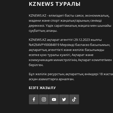
KZNEWS ТУРАЛЫ
KZNEWS.KZ - еліміздегі басты саяси, экономикалық,
мәдени және спорт жаңалықтарының сенімді
дереккөзі. Үздік сараптамалық мақала мен шынайы
сұқбаттың алаңы.
KZNEWS.KZ ақпарат агенттігі 29.12.2023 жылғы
№KZ64VPY00084819 Мерзімді баспасөз басылымын,
ақпараттық агенттікті және желілік басылымды
есепке қою туралы куәлігі, Ақпарат және
коммуникация министрлігінің Ақпарат комитетімен
берілген.
Бұл желілік ресурстың ақпараттық өнімдері 18 жаста
асқан азаматтарға арналған.
БІЗГЕ ЖАЗЫЛУ