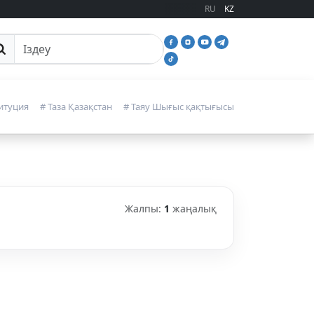
RU
KZ
йттан іздеу
итуция
# Таза Қазақстан
# Таяу Шығыс қақтығысы
Жалпы:
1
жаңалық