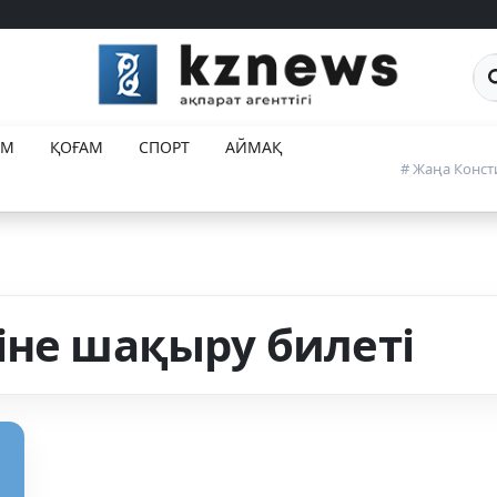
Са
ЕМ
ҚОҒАМ
СПОРТ
АЙМАҚ
# Жаңа Конст
іне шақыру билеті