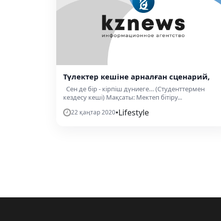
Түлектер кешіне арналған сценарий,
Сен де бір - кірпіш дүниеге… (Студенттермен
кездесу кеші) Мақсаты: Мектеп бітіру...
•
Lifestyle
22 қаңтар 2020