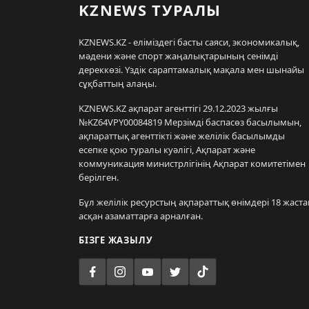
KZNEWS ТУРАЛЫ
KZNEWS.KZ - еліміздегі басты саяси, экономикалық,
мәдени және спорт жаңалықтарының сенімді
дереккөзі. Үздік сараптамалық мақала мен шынайы
сұқбаттың алаңы.
KZNEWS.KZ ақпарат агенттігі 29.12.2023 жылғы
№KZ64VPY00084819 Мерзімді баспасөз басылымын,
ақпараттық агенттікті және желілік басылымды
есепке қою туралы куәлігі, Ақпарат және
коммуникация министрлігінің Ақпарат комитетімен
берілген.
Бұл желілік ресурстың ақпараттық өнімдері 18 жаста
асқан азаматтарға арналған.
БІЗГЕ ЖАЗЫЛУ