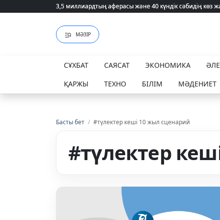
3,5 миллиардтың аферасы және 40 күндік сәбидің көз
3,5 миллиардтың аферасы және 40 күндік сәбидің көз
МӘЗІР
СҰХБАТ
САЯСАТ
ЭКОНОМИКА
ӘЛ
ҚАРЖЫ
ТЕХНО
БІЛІМ
МӘДЕНИЕТ
Басты бет
/
#түлектер кеші 10 жыл сценарий
#түлектер кеш