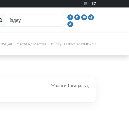
RU
KZ
йттан іздеу
итуция
# Таза Қазақстан
# Таяу Шығыс қақтығысы
Жалпы:
1
жаңалық