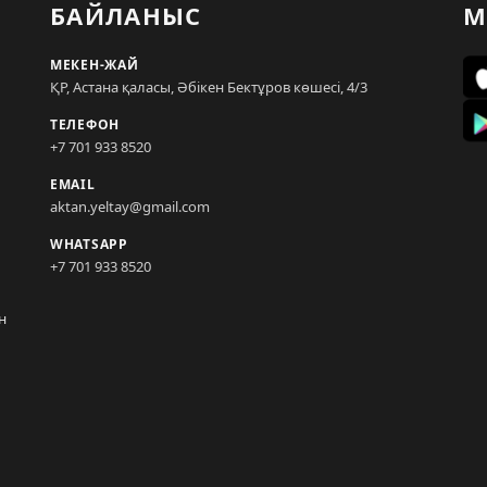
БАЙЛАНЫС
М
МЕКЕН-ЖАЙ
ҚР, Астана қаласы, Әбікен Бектұров көшесі, 4/3
ТЕЛЕФОН
+7 701 933 8520
EMAIL
aktan.yeltay@gmail.com
WHATSAPP
+7 701 933 8520
н