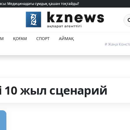
 жасы: Медицинадағы сұмдық қашан тоқтайды?
 жасы: Медицинадағы сұмдық қашан тоқтайды?
Са
ЕМ
ҚОҒАМ
СПОРТ
АЙМАҚ
# Жаңа Конст
і 10 жыл сценарий