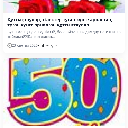
Құттықтаулар, тілектер туған күнге арналған,
туған күнге арналған құттықтаулар
Бүгін менің туған күнім.Ой, бәле-ай!Мына адамдар неге жатыр
тойламай?!Банкет жасап...
•
Lifestyle
23 қаңтар 2020