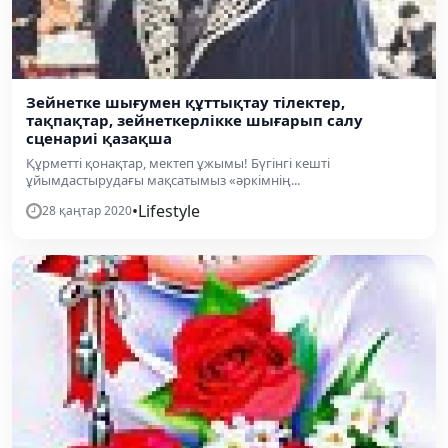
Зейнетке шығумен құттықтау тілектер,
тақпақтар, зейнеткерлікке шығарып салу
сценариі қазақша
Құрметті қонақтар, мектеп ұжымы! Бүгінгі кешті
ұйымдастырудағы мақсатымыз «әркімнің...
•
Lifestyle
28 қаңтар 2020