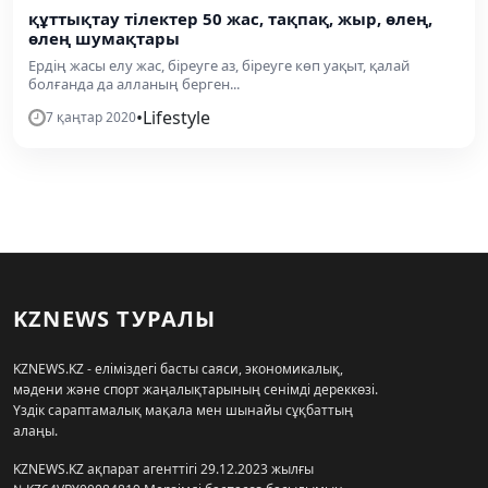
құттықтау тілектер 50 жас, тақпақ, жыр, өлең,
өлең шумақтары
Ердің жасы елу жас, біреуге аз, біреуге көп уақыт, қалай
болғанда да алланың берген...
•
Lifestyle
7 қаңтар 2020
KZNEWS ТУРАЛЫ
KZNEWS.KZ - еліміздегі басты саяси, экономикалық,
мәдени және спорт жаңалықтарының сенімді дереккөзі.
Үздік сараптамалық мақала мен шынайы сұқбаттың
алаңы.
KZNEWS.KZ ақпарат агенттігі 29.12.2023 жылғы