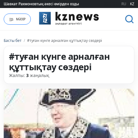
Шавкат Рахмоновтың әкесі өмірден озды
Шавкат Рахмоновтың әкесі өмірден озды
RU
KZ
МӘЗІР
Басты бет
/
#туған күнге арналған құттықтау сөздері
#туған күнге арналған
құттықтау сөздері
Жалпы:
3
жаңалық