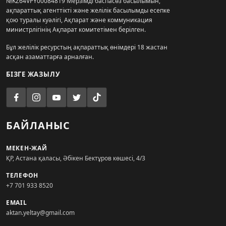
№KZ64VPY00084819 Мерзімді баспасөз басылымын,
ақпараттық агенттікті және желілік басылымды есепке
қою туралы куәлігі, Ақпарат және коммуникация
министрлігінің Ақпарат комитетімен берілген.
Бұл желілік ресурстың ақпараттық өнімдері 18 жастан
асқан азаматтарға арналған.
БІЗГЕ ЖАЗЫЛУ
БАЙЛАНЫС
МЕКЕН-ЖАЙ
ҚР, Астана қаласы, Әбікен Бектұров көшесі, 4/3
ТЕЛЕФОН
+7 701 933 8520
EMAIL
aktan.yeltay@gmail.com