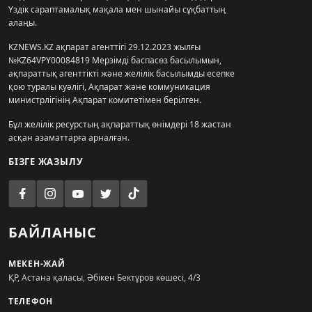
Үздік сараптамалық мақала мен шынайы сұқбаттың
алаңы.
KZNEWS.KZ ақпарат агенттігі 29.12.2023 жылғы
№KZ64VPY00084819 Мерзімді баспасөз басылымын,
ақпараттық агенттікті және желілік басылымды есепке
қою туралы куәлігі, Ақпарат және коммуникация
министрлігінің Ақпарат комитетімен берілген.
Бұл желілік ресурстың ақпараттық өнімдері 18 жастан
асқан азаматтарға арналған.
БІЗГЕ ЖАЗЫЛУ
БАЙЛАНЫС
МЕКЕН-ЖАЙ
ҚР, Астана қаласы, Әбікен Бектұров көшесі, 4/3
ТЕЛЕФОН