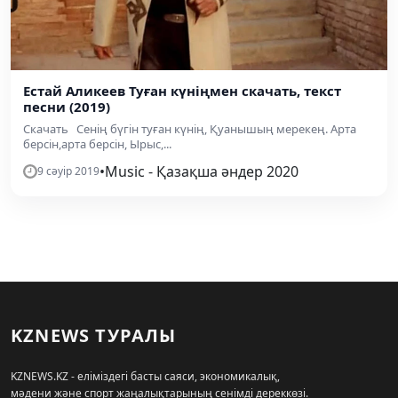
Естай Аликеев Туған күніңмен скачать, текст
песни (2019)
Скачать Сенің бүгін туған күнің, Қуанышың мерекең. Арта
берсін,арта берсін, Ырыс,...
•
Music - Қазақша әндер 2020
9 сәуір 2019
KZNEWS ТУРАЛЫ
KZNEWS.KZ - еліміздегі басты саяси, экономикалық,
мәдени және спорт жаңалықтарының сенімді дереккөзі.