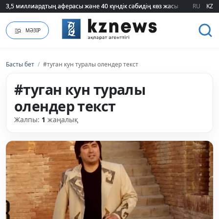
3,5 миллиардтың аферасы және 40 күндік сәбидің көз жасы: Медицинад
3,5 миллиардтың аферасы және 40 күндік сәбидің көз жасы: Медицинад
RU
KZ
МӘЗІР
Басты бет
/
#туган кун туралы олендер текст
#туган кун туралы
олендер текст
Жалпы:
1
жаңалық