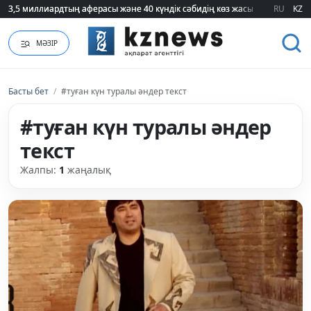
3,5 миллиардтың аферасы және 40 күндік сәбидің көз жасы: Медицинад
3,5 миллиардтың аферасы және 40 күндік сәбидің көз жасы: Медицинад
RU
KZ
МӘЗІР
Басты бет
/
#туған күн туралы әндер текст
#туған күн туралы әндер
текст
Жалпы:
1
жаңалық