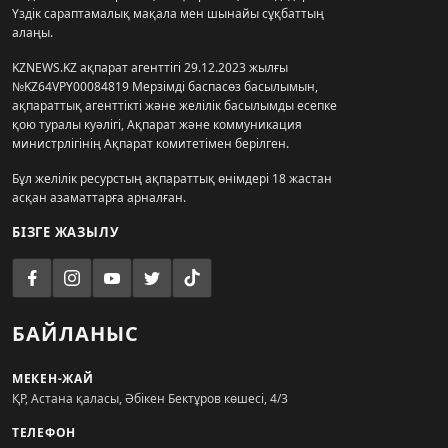
Үздік сараптамалық мақала мен шынайы сұқбаттың
алаңы.
KZNEWS.KZ ақпарат агенттігі 29.12.2023 жылғы
№KZ64VPY00084819 Мерзімді баспасөз басылымын,
ақпараттық агенттікті және желілік басылымды есепке
қою туралы куәлігі, Ақпарат және коммуникация
министрлігінің Ақпарат комитетімен берілген.
Бұл желілік ресурстың ақпараттық өнімдері 18 жастан
асқан азаматтарға арналған.
БІЗГЕ ЖАЗЫЛУ
БАЙЛАНЫС
МЕКЕН-ЖАЙ
ҚР, Астана қаласы, Әбікен Бектұров көшесі, 4/3
ТЕЛЕФОН