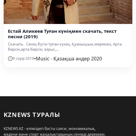
Естай Аликеев Туған күніңмен скачать, текст
песни (2019)
Скачать Сенің бүгін туған күнің, Қуанышың мерекең. Арта
берсін,арта берсін, Ырыс,...
•
Music - Қазақша әндер 2020
9 сәуір 2019
KZNEWS ТУРАЛЫ
KZNEWS.KZ - еліміздегі басты саяси, экономикалық,
мәдени және спорт жаңалықтарының сенімді дереккөзі.