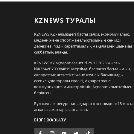
KZNEWS ТУРАЛЫ
KZNEWS.KZ - еліміздегі басты саяси, экономикалық,
мәдени және спорт жаңалықтарының сенімді
дереккөзі. Үздік сараптамалық мақала мен шынайы
сұқбаттың алаңы.
KZNEWS.KZ ақпарат агенттігі 29.12.2023 жылғы
№KZ64VPY00084819 Мерзімді баспасөз басылымын,
ақпараттық агенттікті және желілік басылымды
есепке қою туралы куәлігі, Ақпарат және
коммуникация министрлігінің Ақпарат комитетімен
берілген.
Бұл желілік ресурстың ақпараттық өнімдері 18 жаста
асқан азаматтарға арналған.
БІЗГЕ ЖАЗЫЛУ