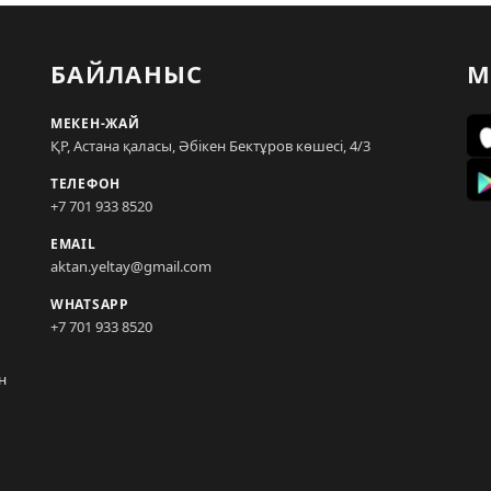
БАЙЛАНЫС
М
МЕКЕН-ЖАЙ
ҚР, Астана қаласы, Әбікен Бектұров көшесі, 4/3
ТЕЛЕФОН
+7 701 933 8520
EMAIL
aktan.yeltay@gmail.com
WHATSAPP
+7 701 933 8520
н