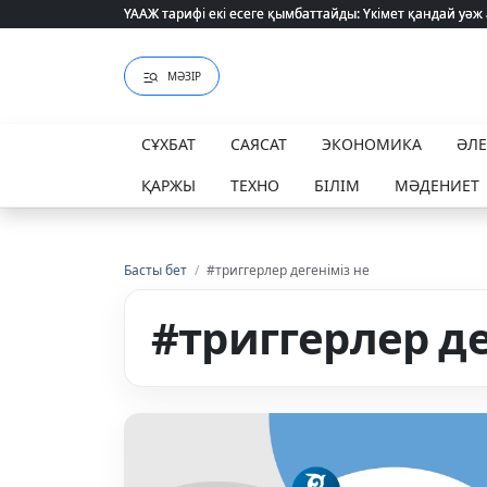
ҮААЖ тарифі екі есеге қымбаттайды: Үкімет қандай уәж
ҮААЖ тарифі екі есеге қымбаттайды: Үкімет қандай уәж
МӘЗІР
СҰХБАТ
САЯСАТ
ЭКОНОМИКА
ӘЛ
ҚАРЖЫ
ТЕХНО
БІЛІМ
МӘДЕНИЕТ
Басты бет
/
#триггерлер дегеніміз не
#триггерлер де