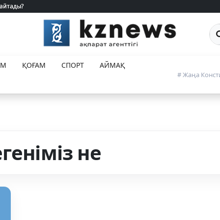
 айтады?
 айтады?
Са
ЕМ
ҚОҒАМ
СПОРТ
АЙМАҚ
# Жаңа Конст
геніміз не