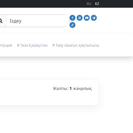
RU
KZ
йттан іздеу
итуция
# Таза Қазақстан
# Таяу Шығыс қақтығысы
Жалпы:
1
жаңалық