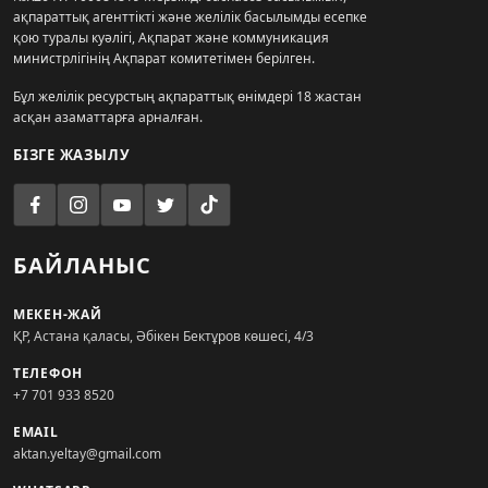
ақпараттық агенттікті және желілік басылымды есепке
қою туралы куәлігі, Ақпарат және коммуникация
министрлігінің Ақпарат комитетімен берілген.
Бұл желілік ресурстың ақпараттық өнімдері 18 жастан
асқан азаматтарға арналған.
БІЗГЕ ЖАЗЫЛУ
БАЙЛАНЫС
МЕКЕН-ЖАЙ
ҚР, Астана қаласы, Әбікен Бектұров көшесі, 4/3
ТЕЛЕФОН
+7 701 933 8520
EMAIL
aktan.yeltay@gmail.com