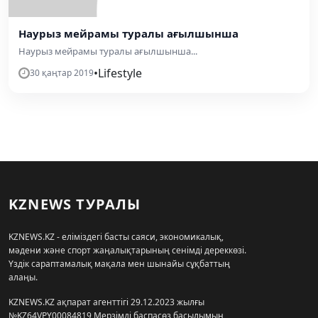
Наурыз мейрамы туралы ағылшынша
Наурыз мейрамы туралы ағылшынша...
•
Lifestyle
30 қаңтар 2019
KZNEWS ТУРАЛЫ
KZNEWS.KZ - еліміздегі басты саяси, экономикалық,
мәдени және спорт жаңалықтарының сенімді дереккөзі.
Үздік сараптамалық мақала мен шынайы сұқбаттың
алаңы.
KZNEWS.KZ ақпарат агенттігі 29.12.2023 жылғы
№KZ64VPY00084819 Мерзімді баспасөз басылымын,