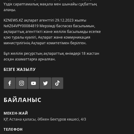
Үздік сараптамалық мақала мен шынайы сұқбаттың
алаңы.
KZNEWS.KZ ақпарат агенттігі 29.12.2023 жылғы
№KZ64VPY00084819 Мерзімді баспасөз басылымын,
ақпараттық агенттікті және желілік басылымды есепке
қою туралы куәлігі, Ақпарат және коммуникация
министрлігінің Ақпарат комитетімен берілген.
Бұл желілік ресурстың ақпараттық өнімдері 18 жастан
асқан азаматтарға арналған.
БІЗГЕ ЖАЗЫЛУ
БАЙЛАНЫС
МЕКЕН-ЖАЙ
ҚР, Астана қаласы, Әбікен Бектұров көшесі, 4/3
ТЕЛЕФОН