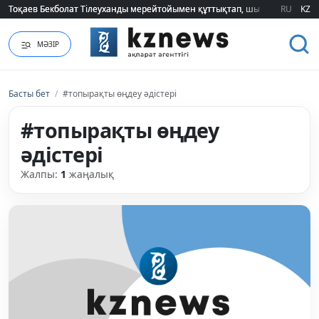
Тоқаев Бекболат Тілеуханды мерейтойымен құттықтап, шығармашылық т
Тоқаев Бекболат Тілеуханды мерейтойымен құттықтап, шығармашылық т
RU
KZ
МӘЗІР
Басты бет
/
#топырақты өңдеу әдістері
#топырақты өңдеу
әдістері
Жалпы:
1
жаңалық