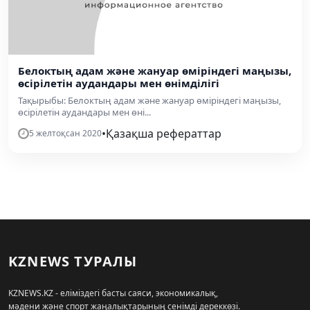
Белоктың адам және жануар өміріндегі маңызы,
өсірілетін аудандары мен өнімділігі
Тақырыбы: Белоктың адам және жануар өміріндегі маңызы,
өсірілетін аудандары мен өні...
•
Қазақша рефераттар
5 желтоқсан 2020
KZNEWS ТУРАЛЫ
KZNEWS.KZ - еліміздегі басты саяси, экономикалық,
мәдени және спорт жаңалықтарының сенімді дереккөзі.