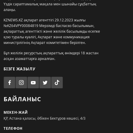
Үздік сараптамалық мақала мен шынайы сұқбаттың
алаңы.
KZNEWS.KZ ақпарат агенттігі 29.12.2023 жылғы
№KZ64VPY00084819 Мерзімді баспасөз басылымын,
ақпараттық агенттікті және желілік басылымды есепке
қою туралы куәлігі, Ақпарат және коммуникация
министрлігінің Ақпарат комитетімен берілген.
Бұл желілік ресурстың ақпараттық өнімдері 18 жастан
асқан азаматтарға арналған.
БІЗГЕ ЖАЗЫЛУ
БАЙЛАНЫС
МЕКЕН-ЖАЙ
ҚР, Астана қаласы, Әбікен Бектұров көшесі, 4/3
ТЕЛЕФОН