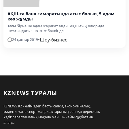
АҚШ-та банк ғимаратында атыс болып, 5 адам
көз жұмды
Тағы бірнеше адам жарақат алды. АҚШ-тың Флорида
штатындағы SunTrust банкінде...
•
Шоу-бизнес
24 қаңтар 2019
KZNEWS ТУРАЛЫ
KZNEWS.KZ - еліміздегі басты саяси, экономикалық,
мәдени және спорт жаңалықтарының сенімді дереккөзі.
Үздік сараптамалық мақала мен шынайы сұқбаттың
алаңы.