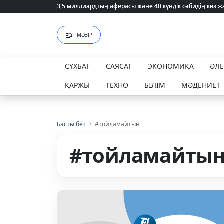
3,5 миллиардтың аферасы және 40 күндік сәбидің көз
3,5 миллиардтың аферасы және 40 күндік сәбидің көз
МӘЗІР
СҰХБАТ
САЯСАТ
ЭКОНОМИКА
ӘЛ
ҚАРЖЫ
ТЕХНО
БІЛІМ
МӘДЕНИЕТ
Басты бет
/
#тойламайтын
#тойламайты