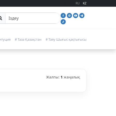
RU
KZ
йттан іздеу
итуция
# Таза Қазақстан
# Таяу Шығыс қақтығысы
Жалпы:
1
жаңалық