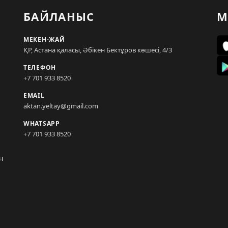
БАЙЛАНЫС
М
МЕКЕН-ЖАЙ
ҚР, Астана қаласы, Әбікен Бектұров көшесі, 4/3
ТЕЛЕФОН
+7 701 933 8520
EMAIL
aktan.yeltay@gmail.com
WHATSAPP
+7 701 933 8520
н