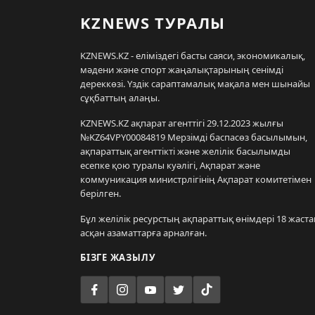
KZNEWS ТУРАЛЫ
KZNEWS.KZ - еліміздегі басты саяси, экономикалық,
мәдени және спорт жаңалықтарының сенімді
дереккөзі. Үздік сараптамалық мақала мен шынайы
сұқбаттың алаңы.
KZNEWS.KZ ақпарат агенттігі 29.12.2023 жылғы
№KZ64VPY00084819 Мерзімді баспасөз басылымын,
ақпараттық агенттікті және желілік басылымды
есепке қою туралы куәлігі, Ақпарат және
коммуникация министрлігінің Ақпарат комитетімен
берілген.
Бұл желілік ресурстың ақпараттық өнімдері 18 жаста
асқан азаматтарға арналған.
БІЗГЕ ЖАЗЫЛУ