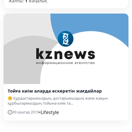
Жалпы:
1
жаңалық
Тойға киім аларда ескеретін жағдайлар
🌼 Құрдастарымыздың, достарымыздың және жақын
құрбылармыздың тойына киім та...
•
Lifestyle
30 қаңтар 2019