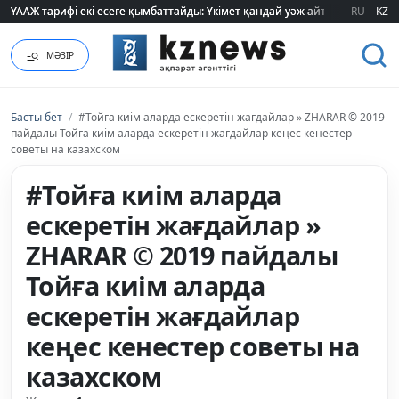
ҮААЖ тарифі екі есеге қымбаттайды: Үкімет қандай уәж айтады?
ҮААЖ тарифі екі есеге қымбаттайды: Үкімет қандай уәж айтады?
RU
KZ
МӘЗІР
Басты бет
/
#Тойға киім аларда ескеретін жағдайлар » ZHARAR © 2019
пайдалы Тойға киім аларда ескеретін жағдайлар кеңес кенестер
советы на казахском
#Тойға киім аларда
ескеретін жағдайлар »
ZHARAR © 2019 пайдалы
Тойға киім аларда
ескеретін жағдайлар
кеңес кенестер советы на
казахском