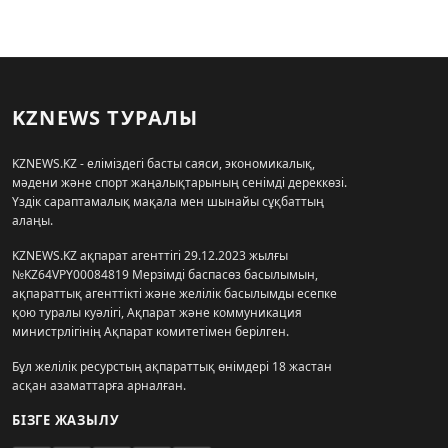
KZNEWS ТУРАЛЫ
KZNEWS.KZ - еліміздегі басты саяси, экономикалық,
мәдени және спорт жаңалықтарының сенімді дереккөзі.
Үздік сараптамалық мақала мен шынайы сұқбаттың
алаңы.
KZNEWS.KZ ақпарат агенттігі 29.12.2023 жылғы
№KZ64VPY00084819 Мерзімді баспасөз басылымын,
ақпараттық агенттікті және желілік басылымды есепке
қою туралы куәлігі, Ақпарат және коммуникация
министрлігінің Ақпарат комитетімен берілген.
Бұл желілік ресурстың ақпараттық өнімдері 18 жастан
асқан азаматтарға арналған.
БІЗГЕ ЖАЗЫЛУ