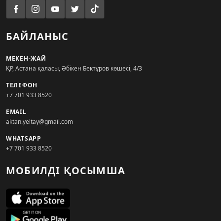
БАЙЛАНЫС
МЕКЕН-ЖАЙ
ҚР, Астана қаласы, Әбікен Бектұров көшесі, 4/3
ТЕЛЕФОН
+7 701 933 8520
EMAIL
aktan.yeltay@gmail.com
WHATSAPP
+7 701 933 8520
МОБИЛДІ ҚОСЫМША