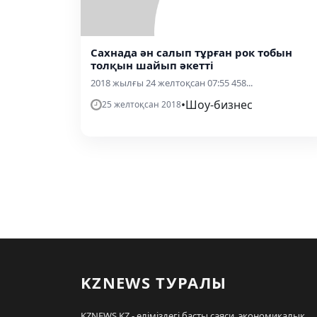
Сахнада ән салып тұрған рок тобын
толқын шайып әкетті
2018 жылғы 24 желтоқсан 07:55 458...
•
Шоу-бизнес
25 желтоқсан 2018
KZNEWS ТУРАЛЫ
KZNEWS.KZ - еліміздегі басты саяси, экономикалық,