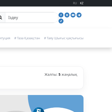
RU
KZ
йттан іздеу
итуция
# Таза Қазақстан
# Таяу Шығыс қақтығысы
Жалпы:
5
жаңалық