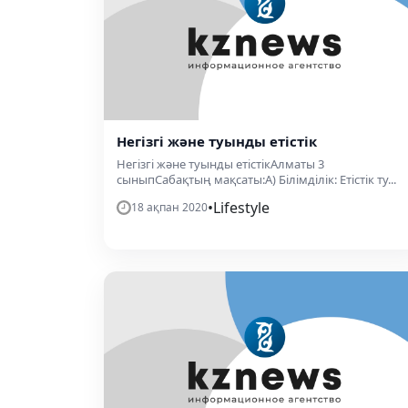
Негізгі және туынды етістік
Негізгі және туынды етістікАлматы 3
сыныпСабақтың мақсаты:А) Білімділік: Етістік ту...
•
Lifestyle
18 ақпан 2020