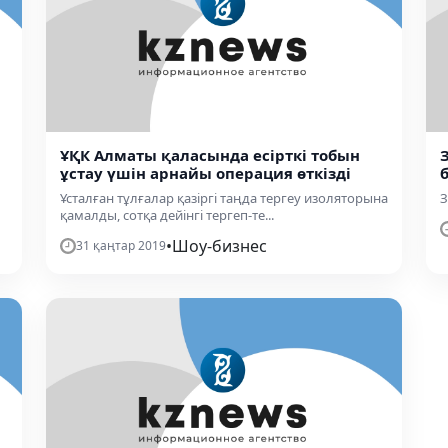
ҰҚК Алматы қаласында есірткі тобын
З
ұстау үшін арнайы операция өткізді
Ұсталған тұлғалар қазіргі таңда тергеу изоляторына
З
қамалды, сотқа дейінгі тергеп-те...
•
Шоу-бизнес
31 қаңтар 2019