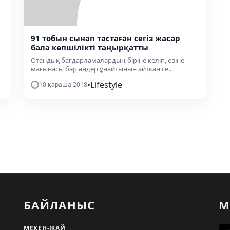
91 тобын сынап тастаған сегіз жасар
бала көпшілікті таңырқатты
Отандық бағдарламалардың біріне келіп, өзіне
мағынасы бар әндер ұнайтынын айтқан се...
•
Lifestyle
10 қараша 2018
БАЙЛАНЫС
М
МЕКЕН-ЖАЙ