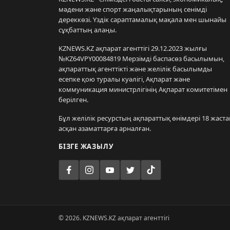
мәдени және спорт жаңалықтарының сенімді
дереккөзі. Үздік сараптамалық мақала мен шынайы
сұқбаттың алаңы.
KZNEWS.KZ ақпарат агенттігі 29.12.2023 жылғы
№KZ64VPY00084819 Мерзімді баспасөз басылымын,
ақпараттық агенттікті және желілік басылымды
есепке қою туралы куәлігі, Ақпарат және
коммуникация министрлігінің Ақпарат комитетімен
берілген.
Бұл желілік ресурстың ақпараттық өнімдері 18 жаста
асқан азаматтарға арналған.
БІЗГЕ ЖАЗЫЛУ
© 2026. KZNEWS.KZ ақпарат агенттігі