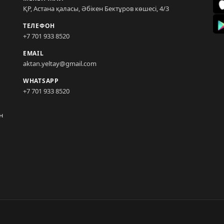
ҚР, Астана қаласы, Әбікен Бектұров көшесі, 4/3
ТЕЛЕФОН
+7 701 933 8520
EMAIL
aktan.yeltay@gmail.com
WHATSAPP
+7 701 933 8520
н