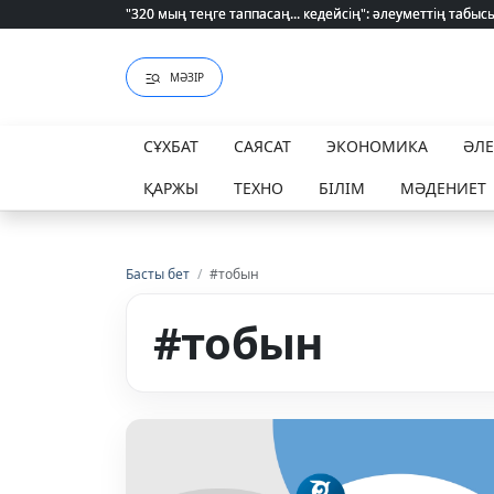
"320 мың теңге таппасаң... кедейсің": әлеуметтің табысы 
"320 мың теңге таппасаң... кедейсің": әлеуметтің табысы 
МӘЗІР
СҰХБАТ
САЯСАТ
ЭКОНОМИКА
ӘЛ
ҚАРЖЫ
ТЕХНО
БІЛІМ
МӘДЕНИЕТ
Басты бет
/
#тобын
#тобын