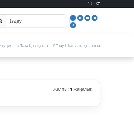
RU
KZ
йттан іздеу
итуция
# Таза Қазақстан
# Таяу Шығыс қақтығысы
Жалпы:
1
жаңалық