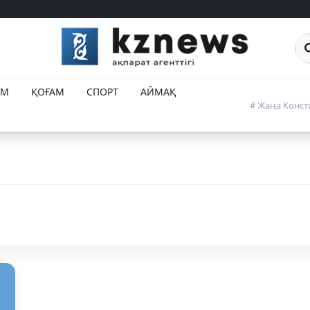
Са
ЕМ
ҚОҒАМ
СПОРТ
АЙМАҚ
# Жаңа Конст