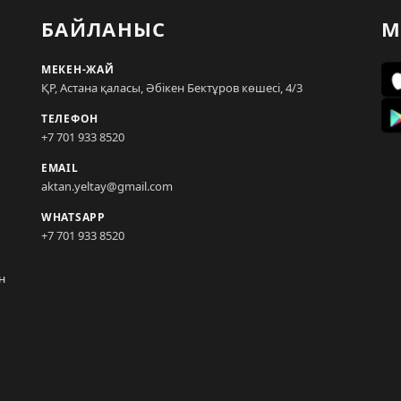
БАЙЛАНЫС
М
МЕКЕН-ЖАЙ
ҚР, Астана қаласы, Әбікен Бектұров көшесі, 4/3
ТЕЛЕФОН
+7 701 933 8520
EMAIL
aktan.yeltay@gmail.com
WHATSAPP
+7 701 933 8520
н