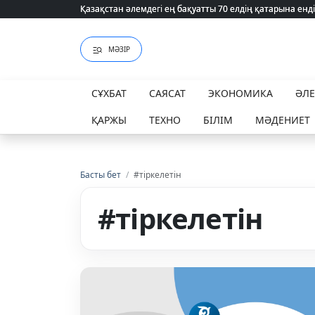
Қазақстан әлемдегі ең бақуатты 70 елдің қатарына енді
Қазақстан әлемдегі ең бақуатты 70 елдің қатарына енді
МӘЗІР
СҰХБАТ
САЯСАТ
ЭКОНОМИКА
ӘЛ
ҚАРЖЫ
ТЕХНО
БІЛІМ
МӘДЕНИЕТ
Басты бет
/
#тіркелетін
#тіркелетін