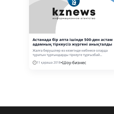
Астанада бір апта ішінде 500-ден астам
адамның тіркеусіз жүргені анықталды
Жалға берушілер өз кезегінде көбінесе оларда
тұратын тұрғындарды тіркеуге тұрғызбай...
•
Шоу-бизнес
11 қараша 2018