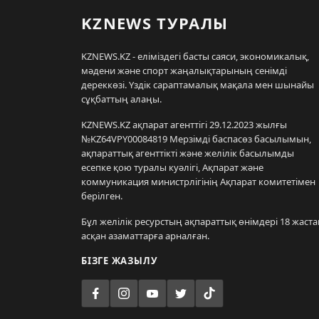
KZNEWS ТУРАЛЫ
KZNEWS.KZ - еліміздегі басты саяси, экономикалық,
мәдени және спорт жаңалықтарының сенімді
дереккөзі. Үздік сараптамалық мақала мен шынайы
сұқбаттың алаңы.
KZNEWS.KZ ақпарат агенттігі 29.12.2023 жылғы
№KZ64VPY00084819 Мерзімді баспасөз басылымын,
ақпараттық агенттікті және желілік басылымды
есепке қою туралы куәлігі, Ақпарат және
коммуникация министрлігінің Ақпарат комитетімен
берілген.
Бұл желілік ресурстың ақпараттық өнімдері 18 жаста
асқан азаматтарға арналған.
БІЗГЕ ЖАЗЫЛУ