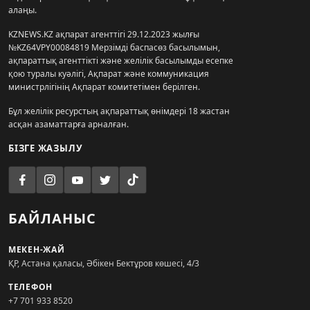
алаңы.
KZNEWS.KZ ақпарат агенттігі 29.12.2023 жылғы
№KZ64VPY00084819 Мерзімді баспасөз басылымын,
ақпараттық агенттікті және желілік басылымды есепке
қою туралы куәлігі, Ақпарат және коммуникация
министрлігінің Ақпарат комитетімен берілген.
Бұл желілік ресурстың ақпараттық өнімдері 18 жастан
асқан азаматтарға арналған.
БІЗГЕ ЖАЗЫЛУ
БАЙЛАНЫС
МЕКЕН-ЖАЙ
ҚР, Астана қаласы, Әбікен Бектұров көшесі, 4/3
ТЕЛЕФОН
+7 701 933 8520