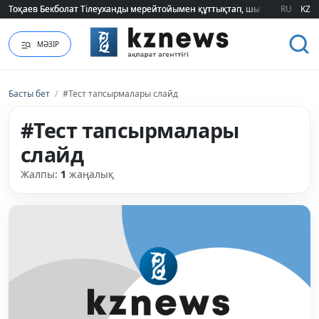
Тоқаев Бекболат Тілеуханды мерейтойымен құттықтап, шығармашылық т
Тоқаев Бекболат Тілеуханды мерейтойымен құттықтап, шығармашылық т
RU
KZ
МӘЗІР
Басты бет
/
#Тест тапсырмалары слайд
#Тест тапсырмалары
слайд
Жалпы:
1
жаңалық