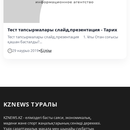
Тест тапсырмалары слайд,презентация - Тарих
Тест тапсырмалары слайд,презентация 1. Ұлы Отан соғысы
қашан басталды?...
•
Білім
29 наурыз 2019
KZNEWS ТУРАЛЫ
KZNEWS.KZ - еліміздегі басты саяси, экономикалық,
мәдени және спорт жаңалықтарының сенімді дереккөзі.
Үздік сараптамалық мақала мен шынайы сұқбаттың