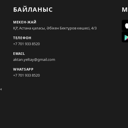
БАЙЛАНЫС
М
МЕКЕН-ЖАЙ
ҚР, Астана қаласы, Әбікен Бектұров көшесі, 4/3
ТЕЛЕФОН
+7 701 933 8520
EMAIL
aktan.yeltay@gmail.com
WHATSAPP
+7 701 933 8520
н