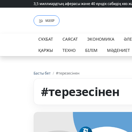
3,5 миллиардтың аферасы және 40 күндік сәбидің көз
3,5 миллиардтың аферасы және 40 күндік сәбидің көз
МӘЗІР
СҰХБАТ
САЯСАТ
ЭКОНОМИКА
ӘЛ
ҚАРЖЫ
ТЕХНО
БІЛІМ
МӘДЕНИЕТ
Басты бет
/
#терезесінен
#терезесінен