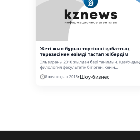
Жеті жыл бұрын төртінші қабаттың
терезесінен өзімді тастап жібердім
Эльвираны 2010 жылдан бері танимын. ҚазҰУ-дың
филология факультетін бітірген. Кейін...
•
Шоу-бизнес
8 желтоқсан 2018