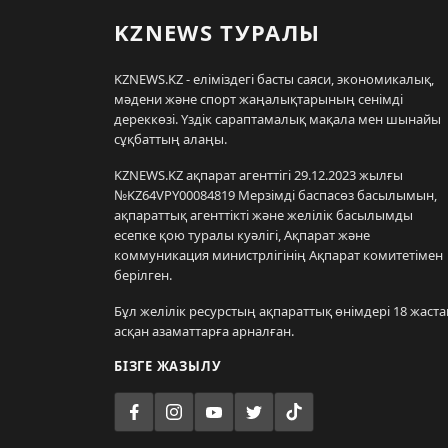
KZNEWS ТУРАЛЫ
KZNEWS.KZ - еліміздегі басты саяси, экономикалық,
мәдени және спорт жаңалықтарының сенімді
дереккөзі. Үздік сараптамалық мақала мен шынайы
сұқбаттың алаңы.
KZNEWS.KZ ақпарат агенттігі 29.12.2023 жылғы
№KZ64VPY00084819 Мерзімді баспасөз басылымын,
ақпараттық агенттікті және желілік басылымды
есепке қою туралы куәлігі, Ақпарат және
коммуникация министрлігінің Ақпарат комитетімен
берілген.
Бұл желілік ресурстың ақпараттық өнімдері 18 жаста
асқан азаматтарға арналған.
БІЗГЕ ЖАЗЫЛУ