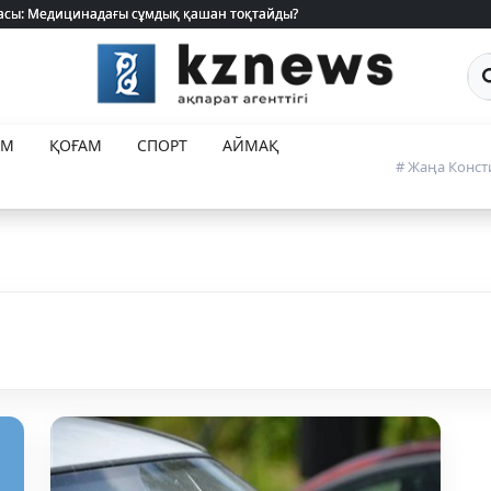
 жасы: Медицинадағы сұмдық қашан тоқтайды?
 жасы: Медицинадағы сұмдық қашан тоқтайды?
Са
ЕМ
ҚОҒАМ
СПОРТ
АЙМАҚ
# Жаңа Конст