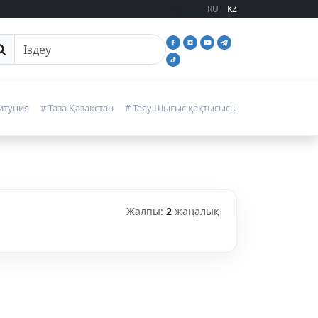
RU
KZ
йттан іздеу
итуция
# Таза Қазақстан
# Таяу Шығыс қақтығысы
Жалпы:
2
жаңалық