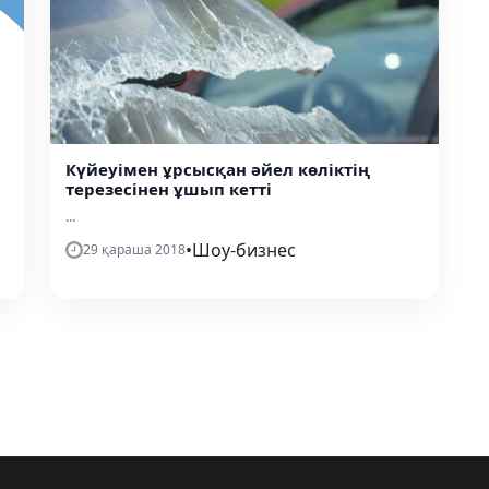
Күйеуімен ұрсысқан әйел көліктің
терезесінен ұшып кетті
...
•
Шоу-бизнес
29 қараша 2018