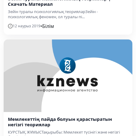
Скачать Материал
Зейін туралы психологиялық теорияларЗейін -
психологиялық феномен, ол туралы пі...
•
Білім
12 наурыз 2019
Мемлекеттің пайда болуын қарастыратын
негізгі теориялар
КУРСТЫҚ ЖҰМЫСТақырыбы: Мемлекет түсінігі және негізгі