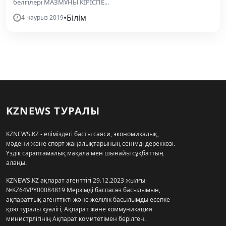
белгілері МАЗМҰНЫ КІРІСПЕ...
•
Білім
4 наурыз 2019
KZNEWS ТУРАЛЫ
KZNEWS.KZ - еліміздегі басты саяси, экономикалық,
мәдени және спорт жаңалықтарының сенімді дереккөзі.
Үздік сараптамалық мақала мен шынайы сұқбаттың
алаңы.
KZNEWS.KZ ақпарат агенттігі 29.12.2023 жылғы
№KZ64VPY00084819 Мерзімді баспасөз басылымын,
ақпараттық агенттікті және желілік басылымды есепке
қою туралы куәлігі, Ақпарат және коммуникация
министрлігінің Ақпарат комитетімен берілген.