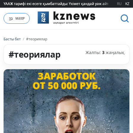
ҮААЖ тарифі екі есеге қымбаттайды: Үкімет қандай уәж айтады?
ҮААЖ тарифі екі есеге қымбаттайды: Үкімет қандай уәж айтады?
RU
KZ
МӘЗІР
Басты бет
/
#теориялар
#теориялар
Жалпы:
3
жаңалық