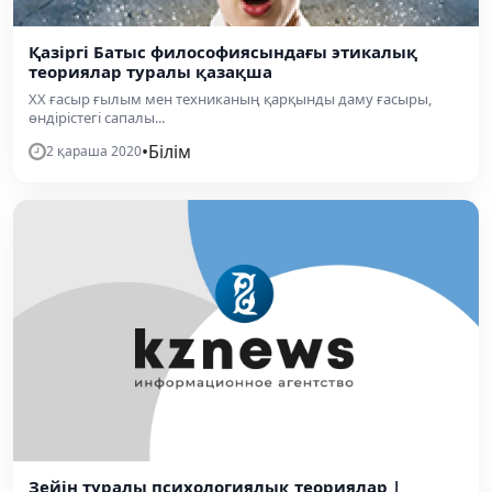
Қазіргі Батыс философиясындағы этикалық
теориялар туралы қазақша
ХХ ғасыр ғылым мен техниканың қарқынды даму ғасыры,
өндірістегі сапалы...
•
Білім
2 қараша 2020
Зейін туралы психологиялық теориялар |