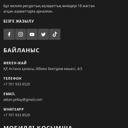
Бұл желілік ресурстың ақпараттық өнімдері 18 жастан
асқан азаматтарға арналған.
БІЗГЕ ЖАЗЫЛУ
БАЙЛАНЫС
МЕКЕН-ЖАЙ
ҚР, Астана қаласы, Әбікен Бектұров көшесі, 4/3
ТЕЛЕФОН
+7 701 933 8520
EMAIL
aktan.yeltay@gmail.com
WHATSAPP
+7 701 933 8520
МОБИЛДІ ҚОСЫМША