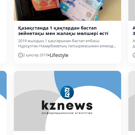
Қазақстанда 1 қаңтардан бастап
зейнетақы мен жалақы мөлшері өсті
2019 жылдың 1 қаңтарынан бастап елбасы
А
Нұрсұлтан Назарбаевтың тапсырмасымен елімізд...
д
•
Lifestyle
2 қаңтар 2019