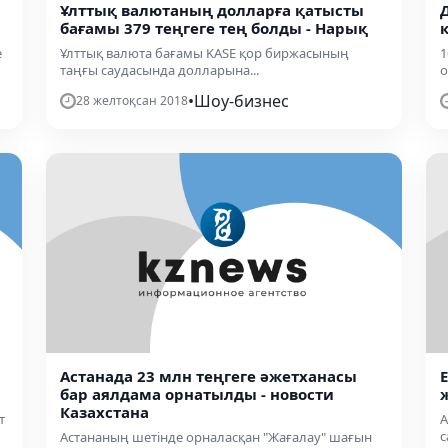
Ұлттық валютаның долларға қатысты
бағамы 379 теңгеге тең болды - Нарық
е
Ұлттық валюта бағамы KASE қор биржасының
1
таңғы саудасында долларына...
о
•
Шоу-бизнес
28 желтоқсан 2018
Астанада 23 млн теңгеге әжетханасы
бар аялдама орнатылды - новости
Казахстана
т
А
с
Астананың шетінде орналасқан "Жағалау" шағын