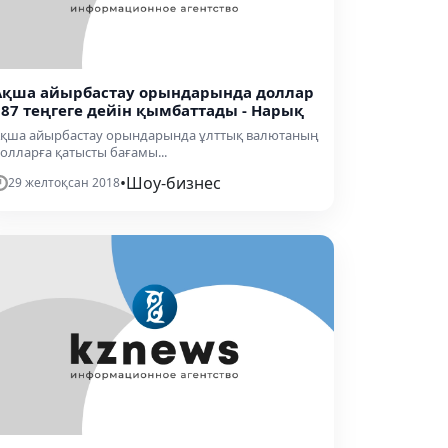
Ақша айырбастау орындарында доллар
387 теңгеге дейін қымбаттады - Нарық
қша айырбастау орындарында ұлттық валютаның
олларға қатысты бағамы...
•
Шоу-бизнес
29 желтоқсан 2018