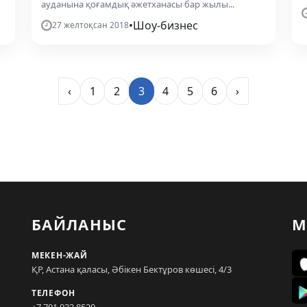
ауданына қоғамдық әжетханасы бар жылы...
•
Шоу-бизнес
27 желтоқсан 2018
‹
1
2
3
4
5
6
›
БАЙЛАНЫС
М
МЕКЕН-ЖАЙ
ҚР, Астана қаласы, Әбікен Бектұров көшесі, 4/3
ТЕЛЕФОН