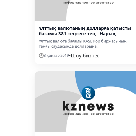
Ұлттық валютаның долларға қатысты
бағамы 381 теңгеге тең - Нарық
Ұлттық валюта бағамы KASE қор биржасының
таңғы саудасында долларына...
•
Шоу-бизнес
3 қаңтар 2019