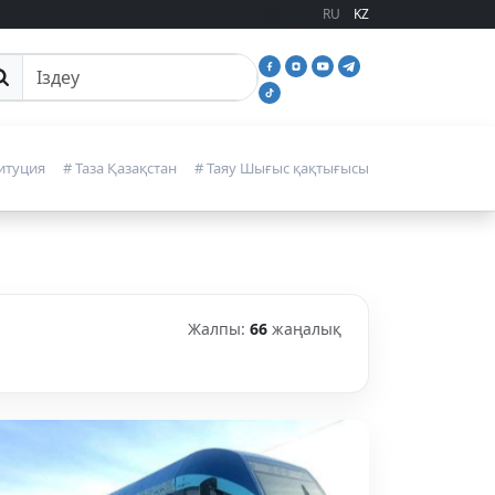
RU
KZ
йттан іздеу
итуция
# Таза Қазақстан
# Таяу Шығыс қақтығысы
Жалпы:
66
жаңалық