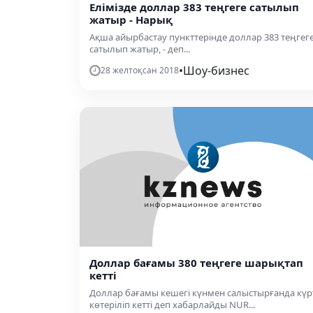
Елімізде доллар 383 теңгеге сатылып
жатыр - Нарық
Ақша айырбастау пункттерінде доллар 383 теңгег
сатылып жатыр, - деп...
•
Шоу-бизнес
28 желтоқсан 2018
Доллар бағамы 380 теңгеге шарықтап
кетті
Доллар бағамы кешегі күнмен салыстырғанда күр
көтеріліп кетті деп хабарлайды NUR...