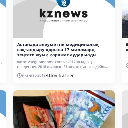
Астанада әлеуметтік медициналық
сақтандыру қорына 17 миллиард
теңгеге жуық қаражат аударылды
..
ң
Фото: Аsegurandome.com.ve2017 жылдың 1
шілдесінен 2018 жылдың 31 желтоқсанына дейін...
•
Шоу-бизнес
9 қаңтар 2019