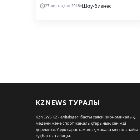
•
Шоу-бизнес
27 желтоқсан 2018
KZNEWS ТУРАЛЫ
KZNEWS.KZ - еліміздегі басты саяси, экономикалық,
мәдени және спорт жаңалықтарының сенімді
дереккөзі. Үздік сараптамалық мақала мен шынайы
сұқбаттың алаңы.