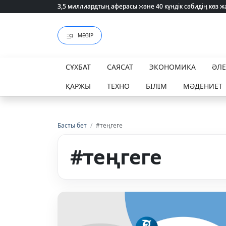
3,5 миллиардтың аферасы және 40 күндік сәбидің көз
3,5 миллиардтың аферасы және 40 күндік сәбидің көз
МӘЗІР
СҰХБАТ
САЯСАТ
ЭКОНОМИКА
ӘЛ
ҚАРЖЫ
ТЕХНО
БІЛІМ
МӘДЕНИЕТ
Басты бет
/
#теңгеге
#теңгеге