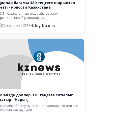
Доллар бағамы 380 теңгеге шарықтап
кетті - новости Казахстана
6:51 Қазақстанның ақша айырбастау
рындарында бір доллар 38...
•
Шоу-бизнес
27 желтоқсан 2018
Елімізде доллар 378 теңгеге сатылып
жатыр - Нарық
қша айырбастау пунктерінде доллар 378 теңгеге
атылып жатыр, - деп...