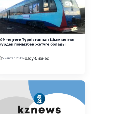
609 теңгеге Түркістаннан Шымкентке
жүрдек пойызбен жетуге болады
.
•
Шоу-бизнес
5 қаңтар 2019