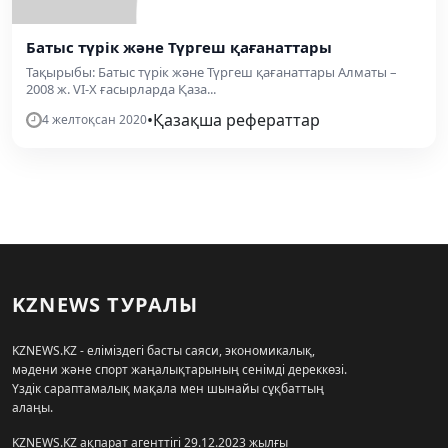
Батыс түрік және Түргеш қағанаттары
Тақырыбы: Батыс түрік және Түргеш қағанаттары Алматы –
2008 ж. VI-X ғасырларда Қаза...
•
Қазақша рефераттар
4 желтоқсан 2020
KZNEWS ТУРАЛЫ
KZNEWS.KZ - еліміздегі басты саяси, экономикалық,
мәдени және спорт жаңалықтарының сенімді дереккөзі.
Үздік сараптамалық мақала мен шынайы сұқбаттың
алаңы.
KZNEWS.KZ ақпарат агенттігі 29.12.2023 жылғы