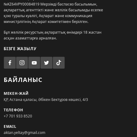
№KZ64VPY00084819 Мерзімді баспасөз басылымын,
ақпараттық агенттікті және желілік басылымды есепке
қою туралы куәлігі, Ақпарат және коммуникация
министрлігінің Ақпарат комитетімен берілген.
Бұл желілік ресурстың ақпараттық өнімдері 18 жастан
асқан азаматтарға арналған.
БІЗГЕ ЖАЗЫЛУ
БАЙЛАНЫС
МЕКЕН-ЖАЙ
ҚР, Астана қаласы, Әбікен Бектұров көшесі, 4/3
ТЕЛЕФОН
+7 701 933 8520
EMAIL
aktan.yeltay@gmail.com