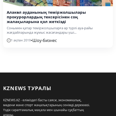
Алакөл ауданының теміржолшылары
прокурорлардың тексерісінен соң
жалақыларына қол жеткізді
Сонымен қатар теміржолшыларға әр түрлі ауа-райы
жағдайларында жұмыс жасағандары үші...
•
Шоу-бизнес
1 ақпан 2019
KZNEWS ТУРАЛЫ
KZNEWS.KZ - еліміздегі басты саяси, экономикалық,
мәдени және спорт жаңалықтарының сенімді дереккөзі.
Үздік сараптамалық мақала мен шынайы сұқбаттың
алаңы.