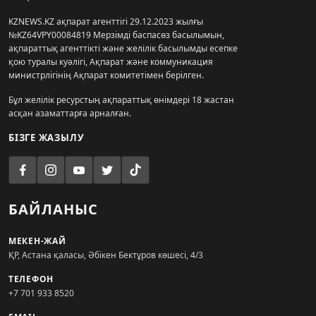
KZNEWS.KZ ақпарат агенттігі 29.12.2023 жылғы
№KZ64VPY00084819 Мерзімді баспасөз басылымын,
ақпараттық агенттікті және желілік басылымды есепке
қою туралы куәлігі, Ақпарат және коммуникация
министрлігінің Ақпарат комитетімен берілген.
Бұл желілік ресурстың ақпараттық өнімдері 18 жастан
асқан азаматтарға арналған.
БІЗГЕ ЖАЗЫЛУ
БАЙЛАНЫС
МЕКЕН-ЖАЙ
ҚР, Астана қаласы, Әбікен Бектұров көшесі, 4/3
ТЕЛЕФОН
+7 701 933 8520