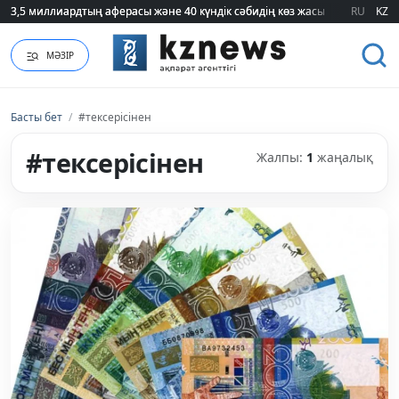
3,5 миллиардтың аферасы және 40 күндік сәбидің көз жасы: Медицинад
3,5 миллиардтың аферасы және 40 күндік сәбидің көз жасы: Медицинад
RU
KZ
МӘЗІР
Басты бет
/
#тексерісінен
#тексерісінен
Жалпы:
1
жаңалық