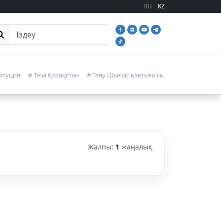
RU
KZ
йттан іздеу
итуция
# Таза Қазақстан
# Таяу Шығыс қақтығысы
Жалпы:
1
жаңалық