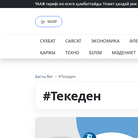
ҮААЖ тарифі екі есеге қымбаттайды: Үкімет қандай уәж
ҮААЖ тарифі екі есеге қымбаттайды: Үкімет қандай уәж
МӘЗІР
СҰХБАТ
САЯСАТ
ЭКОНОМИКА
ӘЛ
ҚАРЖЫ
ТЕХНО
БІЛІМ
МӘДЕНИЕТ
Басты бет
/
#Текеден
#Текеден