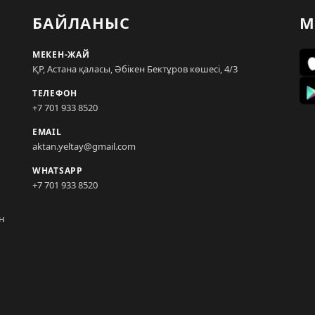
БАЙЛАНЫС
М
МЕКЕН-ЖАЙ
ҚР, Астана қаласы, Әбікен Бектұров көшесі, 4/3
ТЕЛЕФОН
+7 701 933 8520
EMAIL
aktan.yeltay@gmail.com
WHATSAPP
+7 701 933 8520
н