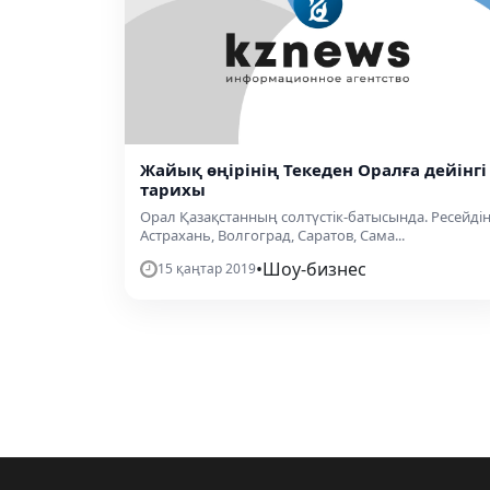
Жайық өңірінің Текеден Оралға дейінгі
тарихы
Орал Қазақстанның солтүстік-батысында. Ресейді
Астрахань, Волгоград, Саратов, Сама...
•
Шоу-бизнес
15 қаңтар 2019