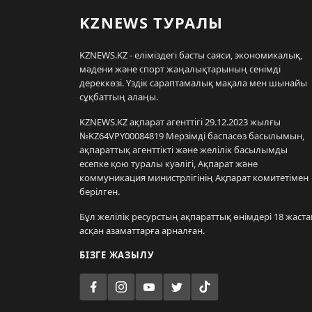
KZNEWS ТУРАЛЫ
KZNEWS.KZ - еліміздегі басты саяси, экономикалық,
мәдени және спорт жаңалықтарының сенімді
дереккөзі. Үздік сараптамалық мақала мен шынайы
сұқбаттың алаңы.
KZNEWS.KZ ақпарат агенттігі 29.12.2023 жылғы
№KZ64VPY00084819 Мерзімді баспасөз басылымын,
ақпараттық агенттікті және желілік басылымды
есепке қою туралы куәлігі, Ақпарат және
коммуникация министрлігінің Ақпарат комитетімен
берілген.
Бұл желілік ресурстың ақпараттық өнімдері 18 жаста
асқан азаматтарға арналған.
БІЗГЕ ЖАЗЫЛУ