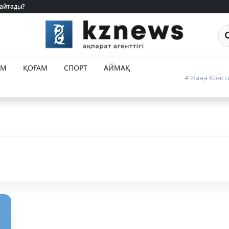
 айтады?
 айтады?
Са
ЕМ
ҚОҒАМ
СПОРТ
АЙМАҚ
# Жаңа Конст