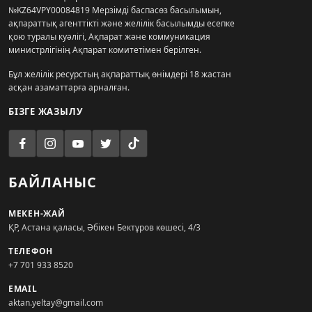
№KZ64VPY00084819 Мерзімді баспасөз басылымын,
ақпараттық агенттікті және желілік басылымды есепке
қою туралы куәлігі, Ақпарат және коммуникация
министрлігінің Ақпарат комитетімен берілген.
Бұл желілік ресурстың ақпараттық өнімдері 18 жастан
асқан азаматтарға арналған.
БІЗГЕ ЖАЗЫЛУ
БАЙЛАНЫС
МЕКЕН-ЖАЙ
ҚР, Астана қаласы, Әбікен Бектұров көшесі, 4/3
ТЕЛЕФОН
+7 701 933 8520
EMAIL
aktan.yeltay@gmail.com