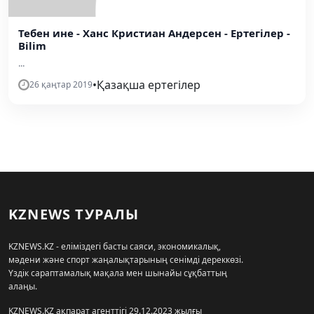
Тебен ине - Ханс Кристиан Андерсен - Ертегілер -
Bilim
...
•
Қазақша ертегілер
26 қаңтар 2019
KZNEWS ТУРАЛЫ
KZNEWS.KZ - еліміздегі басты саяси, экономикалық,
мәдени және спорт жаңалықтарының сенімді дереккөзі.
Үздік сараптамалық мақала мен шынайы сұқбаттың
алаңы.
KZNEWS.KZ ақпарат агенттігі 29.12.2023 жылғы