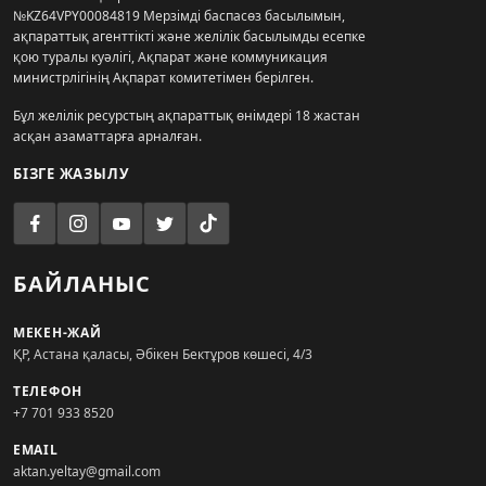
№KZ64VPY00084819 Мерзімді баспасөз басылымын,
ақпараттық агенттікті және желілік басылымды есепке
қою туралы куәлігі, Ақпарат және коммуникация
министрлігінің Ақпарат комитетімен берілген.
Бұл желілік ресурстың ақпараттық өнімдері 18 жастан
асқан азаматтарға арналған.
БІЗГЕ ЖАЗЫЛУ
БАЙЛАНЫС
МЕКЕН-ЖАЙ
ҚР, Астана қаласы, Әбікен Бектұров көшесі, 4/3
ТЕЛЕФОН
+7 701 933 8520
EMAIL
aktan.yeltay@gmail.com