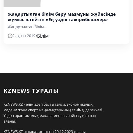
Жаңартылған білім беру мазмұны жүйесінде
жұмыс істейтін «Ең үздік тәжірибешілер»
Жаңартылған білім...
•
Білім
2 ақпан 2019
KZNEWS ТУРАЛЫ
KZNEWS.KZ - еліміздегі басты саяси, экономикалық,
мәдени және спорт жаңалықтарының сенімді дереккөзі.
Үздік сараптамалық мақала мен шынайы сұқбаттың
алаңы.
KZNEWS.KZ ақпарат агенттігі 29.12.2023 жылғы