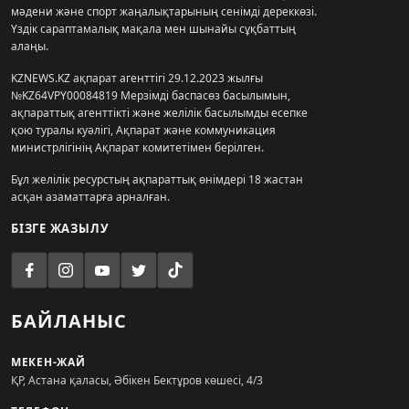
мәдени және спорт жаңалықтарының сенімді дереккөзі.
Үздік сараптамалық мақала мен шынайы сұқбаттың
алаңы.
KZNEWS.KZ ақпарат агенттігі 29.12.2023 жылғы
№KZ64VPY00084819 Мерзімді баспасөз басылымын,
ақпараттық агенттікті және желілік басылымды есепке
қою туралы куәлігі, Ақпарат және коммуникация
министрлігінің Ақпарат комитетімен берілген.
Бұл желілік ресурстың ақпараттық өнімдері 18 жастан
асқан азаматтарға арналған.
БІЗГЕ ЖАЗЫЛУ
БАЙЛАНЫС
МЕКЕН-ЖАЙ
ҚР, Астана қаласы, Әбікен Бектұров көшесі, 4/3