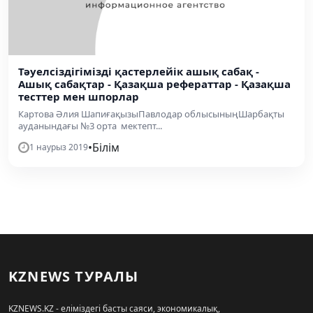
Тәуелсіздігімізді қастерлейік ашық сабақ -
Ашық сабақтар - Қазақша рефераттар - Қазақша
тесттер мен шпорлар
Картова Әлия ШапиғақызыПавлодар облысыныңШарбақты
ауданындағы №3 орта мектепт...
•
Білім
1 наурыз 2019
KZNEWS ТУРАЛЫ
KZNEWS.KZ - еліміздегі басты саяси, экономикалық,