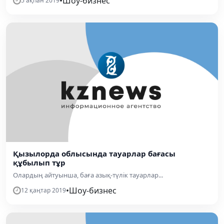
•
Шоу-бизнес
5 ақпан 2019
Қызылорда облысында тауарлар бағасы
құбылып тұр
Олардың айтуынша, баға азық-түлік тауарлар...
•
Шоу-бизнес
12 қаңтар 2019