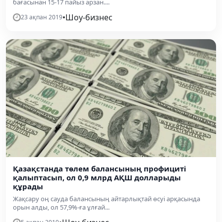
бағасынан 15-17 пайыз арзан....
•
Шоу-бизнес
23 ақпан 2019
Қазақстанда төлем балансының профициті
қалыптасып, ол 0,9 млрд АҚШ долларыды
құрады
Жақсару оң сауда балансының айтарлықтай өсуі арқасында
орын алды, ол 57,9%-ға ұлғай...