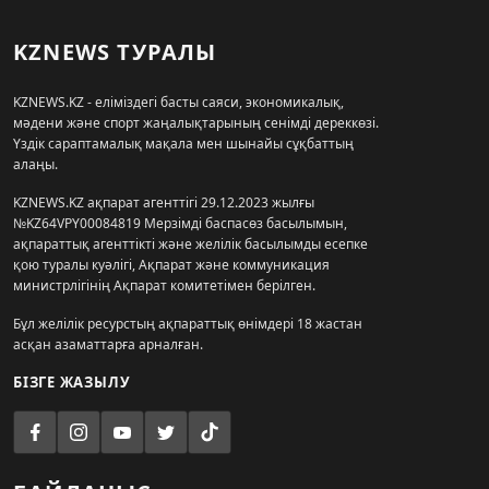
KZNEWS ТУРАЛЫ
KZNEWS.KZ - еліміздегі басты саяси, экономикалық,
мәдени және спорт жаңалықтарының сенімді дереккөзі.
Үздік сараптамалық мақала мен шынайы сұқбаттың
алаңы.
KZNEWS.KZ ақпарат агенттігі 29.12.2023 жылғы
№KZ64VPY00084819 Мерзімді баспасөз басылымын,
ақпараттық агенттікті және желілік басылымды есепке
қою туралы куәлігі, Ақпарат және коммуникация
министрлігінің Ақпарат комитетімен берілген.
Бұл желілік ресурстың ақпараттық өнімдері 18 жастан
асқан азаматтарға арналған.
БІЗГЕ ЖАЗЫЛУ