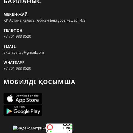
БАЙЛАНЫС
МЕКЕН-ЖАЙ
ҚР, Астана қаласы, Әбікен Бектұров көшесі, 4/3
ТЕЛЕФОН
+7 701 933 8520
EMAIL
aktan.yeltay@gmail.com
WHATSAPP
+7 701 933 8520
МОБИЛДІ ҚОСЫМША