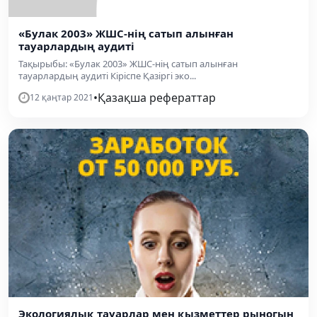
«Булак 2003» ЖШС-нің сатып алынған
тауарлардың аудиті
Тақырыбы: «Булак 2003» ЖШС-нің сатып алынған
тауарлардың аудиті Кіріспе Қазіргі эко...
•
Қазақша рефераттар
12 қаңтар 2021
Экологиялық тауарлар мен қызметтер рыногын