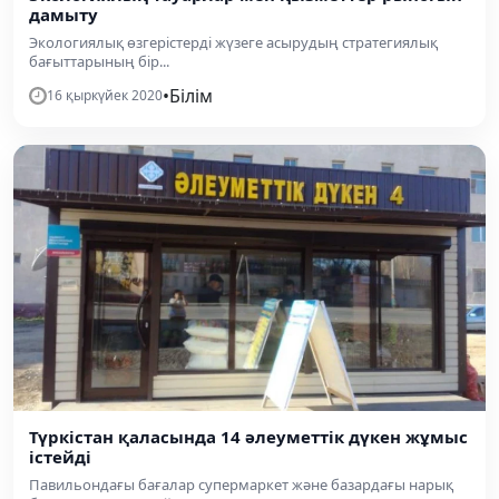
дамыту
Экологиялық өзгерістерді жүзеге асырудың стратегиялық
бағыттарының бір...
•
Білім
16 қыркүйек 2020
Түркістан қаласында 14 әлеуметтік дүкен жұмыс
істейді
Павильондағы бағалар супермаркет және базардағы нарық