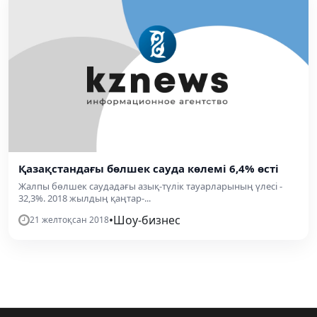
Қазақстандағы бөлшек сауда көлемі 6,4% өсті
Жалпы бөлшек саудадағы азық-түлік тауарларының үлесі -
32,3%. 2018 жылдың қаңтар-...
•
Шоу-бизнес
21 желтоқсан 2018