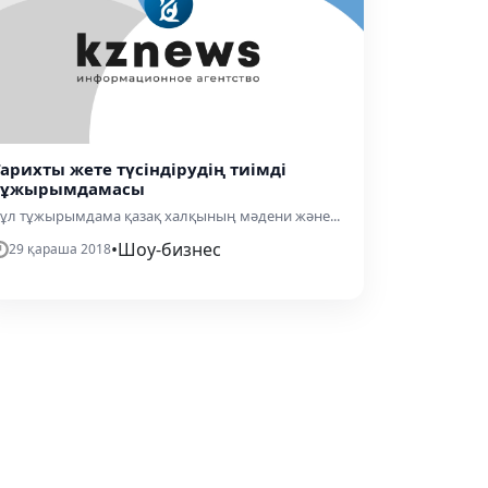
Тарихты жете түсіндірудің тиімді
тұжырымдамасы
ұл тұжырымдама қазақ халқының мәдени және...
•
Шоу-бизнес
29 қараша 2018