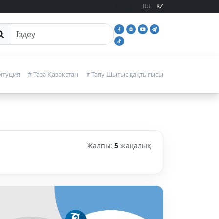
RU
KZ
йттан іздеу
итуция
# Таза Қазақстан
# Таяу Шығыс қақтығысы
Жалпы:
5
жаңалық