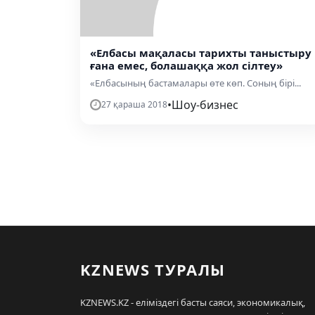
«Елбасы мақаласы тарихты таныстыру
ғана емес, болашаққа жол сілтеу»
«Елбасының бастамалары өте көп. Соның бірі...
•
Шоу-бизнес
27 қараша 2018
KZNEWS ТУРАЛЫ
KZNEWS.KZ - еліміздегі басты саяси, экономикалық,