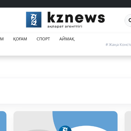
Са
ЕМ
ҚОҒАМ
СПОРТ
АЙМАҚ
# Жаңа Конст