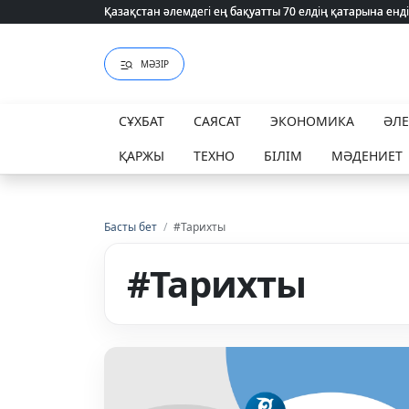
Қазақстан әлемдегі ең бақуатты 70 елдің қатарына енді
Қазақстан әлемдегі ең бақуатты 70 елдің қатарына енді
МӘЗІР
СҰХБАТ
САЯСАТ
ЭКОНОМИКА
ӘЛ
ҚАРЖЫ
ТЕХНО
БІЛІМ
МӘДЕНИЕТ
Басты бет
/
#Тарихты
#Тарихты