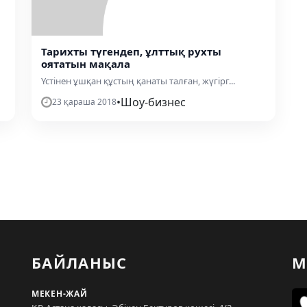
Тарихты түгендеп, ұлттық рухты
оятатын мақала
Үстінен ұшқан құстың қанаты талған, жүгірг...
•
Шоу-бизнес
23 қараша 2018
БАЙЛАНЫС
М
МЕКЕН-ЖАЙ