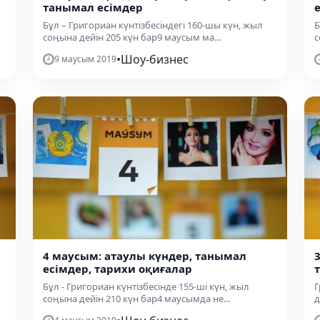
танымал есімдер
Бұл – Григориан күнтізбесіндегі 160-шы күн, жыл
Б
соңына дейін 205 күн бар9 маусым ма...
с
•
Шоу-бизнес
9 маусым 2019
4 маусым: атаулы күндер, танымал
есімдер, тарихи оқиғалар
Бұл - Григориан күнтізбесінде 155-ші күн, жыл
Г
соңына дейін 210 күн бар4 маусымда не...
д