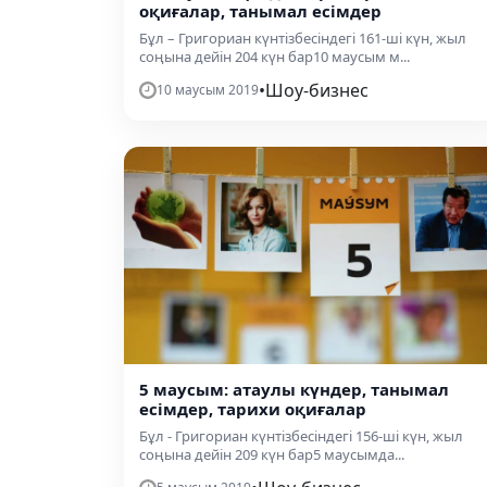
оқиғалар, танымал есімдер
Бұл – Григориан күнтізбесіндегі 161-ші күн, жыл
соңына дейін 204 күн бар10 маусым м...
•
Шоу-бизнес
10 маусым 2019
5 маусым: атаулы күндер, танымал
есімдер, тарихи оқиғалар
Бұл - Григориан күнтізбесіндегі 156-ші күн, жыл
соңына дейін 209 күн бар5 маусымда...