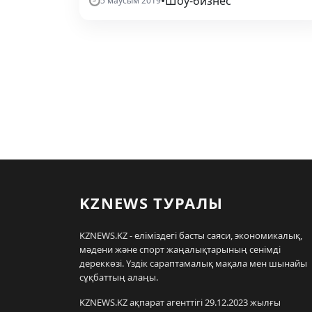
•
Шоу-бизнес
5 маусым 2019
KZNEWS ТУРАЛЫ
KZNEWS.KZ - еліміздегі басты саяси, экономикалық,
мәдени және спорт жаңалықтарының сенімді
дереккөзі. Үздік сараптамалық мақала мен шынайы
сұқбаттың алаңы.
KZNEWS.KZ ақпарат агенттігі 29.12.2023 жылғы