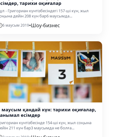
есімдер, тарихи оқиғалар
ұл - Григориан күнтізбесіндегі 157-ші күн, жыл
оңына дейін 208 күн бар6 маусымда...
•
Шоу-бизнес
6 маусым 2019
3 маусым қандай күн: тарихи оқиғалар,
танымал есімдер
ригориан күнтізбесінде 154-ші күн, жыл соңына
ейін 211 күн бар3 маусымда не болға...