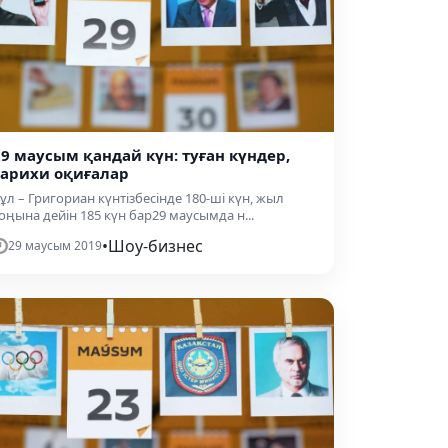
29 маусым қандай күн: туған күндер,
тарихи оқиғалар
ұл – Григориан күнтізбесінде 180-ші күн, жыл
оңына дейін 185 күн бар29 маусымда н...
•
Шоу-бизнес
29 маусым 2019