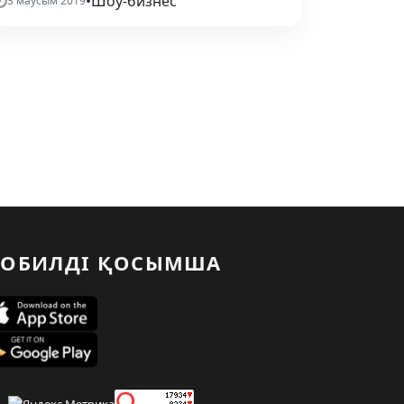
•
Шоу-бизнес
3 маусым 2019
ОБИЛДІ ҚОСЫМША