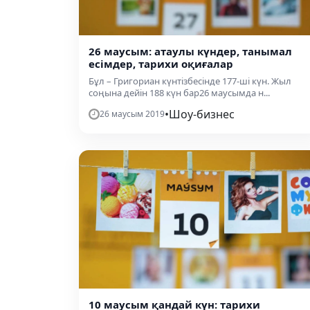
26 маусым: атаулы күндер, танымал
есімдер, тарихи оқиғалар
Бұл – Григориан күнтізбесінде 177-ші күн. Жыл
соңына дейін 188 күн бар26 маусымда н...
•
Шоу-бизнес
26 маусым 2019
10 маусым қандай күн: тарихи