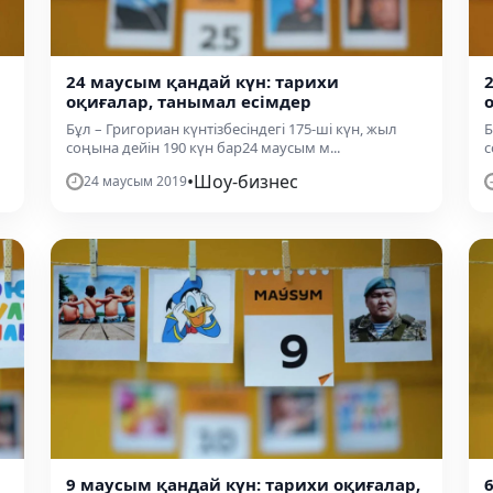
24 маусым қандай күн: тарихи
оқиғалар, танымал есімдер
Бұл – Григориан күнтізбесіндегі 175-ші күн, жыл
Б
соңына дейін 190 күн бар24 маусым м...
с
•
Шоу-бизнес
24 маусым 2019
9 маусым қандай күн: тарихи оқиғалар,