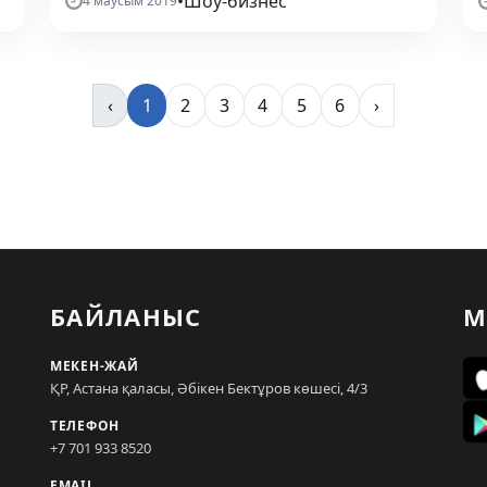
•
Шоу-бизнес
4 маусым 2019
‹
1
2
3
4
5
6
›
БАЙЛАНЫС
М
МЕКЕН-ЖАЙ
ҚР, Астана қаласы, Әбікен Бектұров көшесі, 4/3
ТЕЛЕФОН
+7 701 933 8520
EMAIL