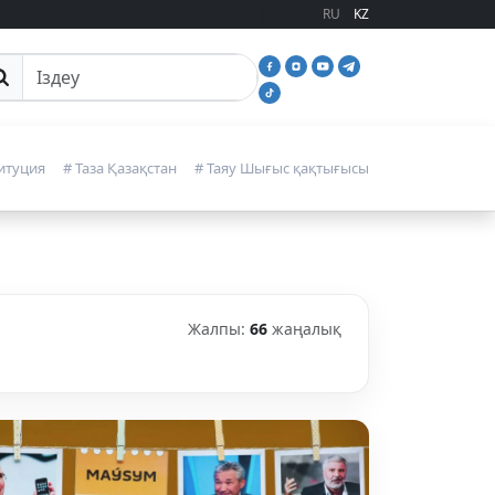
RU
KZ
йттан іздеу
итуция
# Таза Қазақстан
# Таяу Шығыс қақтығысы
Жалпы:
66
жаңалық