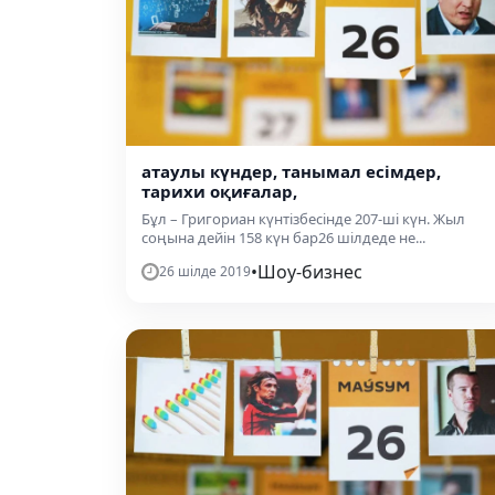
атаулы күндер, танымал есімдер,
тарихи оқиғалар,
Бұл – Григориан күнтізбесінде 207-ші күн. Жыл
соңына дейін 158 күн бар26 шілдеде не...
•
Шоу-бизнес
26 шілде 2019