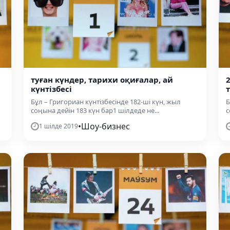
туған күндер, тарихи оқиғалар, ай
күнтізбесі
Бұл – Григориан күнтізбесінде 182-ші күн, жыл
Б
соңына дейін 183 күн бар1 шілдеде не...
с
•
Шоу-бизнес
1 шілде 2019