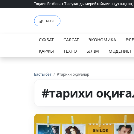
Тоқаев Бекболат Тілеуханды мерейтойымен құттықтап,
Тоқаев Бекболат Тілеуханды мерейтойымен құттықтап,
МӘЗІР
СҰХБАТ
САЯСАТ
ЭКОНОМИКА
ӘЛ
ҚАРЖЫ
ТЕХНО
БІЛІМ
МӘДЕНИЕТ
Басты бет
/
#тарихи оқиғалар
#тарихи оқиға