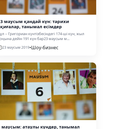
23 маусым қандай күн: тарихи
оқиғалар, танымал есімдер
ұл – Григориан күнтізбесіндегі 174-ші күн, жыл
оңына дейін 191 күн бар23 маусым м...
•
Шоу-бизнес
23 маусым 2019
6 маусым: атаулы күндер, танымал