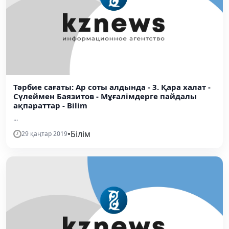
Тәрбие сағаты: Ар соты алдында - 3. Қара халат -
Сүлеймен Баязитов - Мұғалімдерге пайдалы
ақпараттар - Bilim
...
•
Білім
29 қаңтар 2019