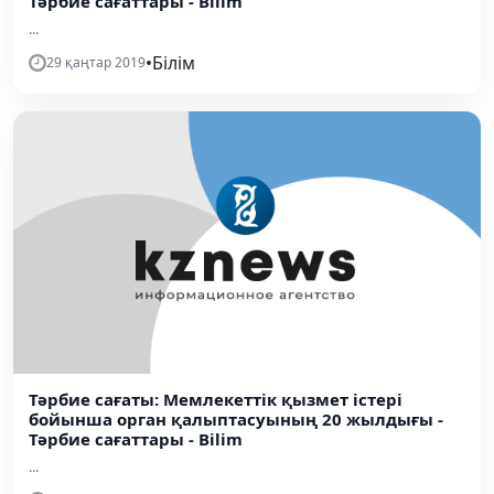
Тәрбие сағаттары - Bilim
...
•
Білім
29 қаңтар 2019
Тәрбие сағаты: Мемлекеттік қызмет істері
бойынша орган қалыптасуының 20 жылдығы -
Тәрбие сағаттары - Bilim
...