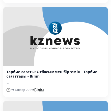
Тәрбие сағаты: Отбасыммен біргемін - Тәрбие
сағаттары - Bilim
...
•
Білім
29 қаңтар 2019