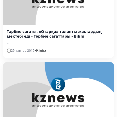
Тәрбие сағаты: «Отарқа» талапты жастардың
мектебі еді - Тәрбие сағаттары - Bilim
...
•
Білім
29 қаңтар 2019