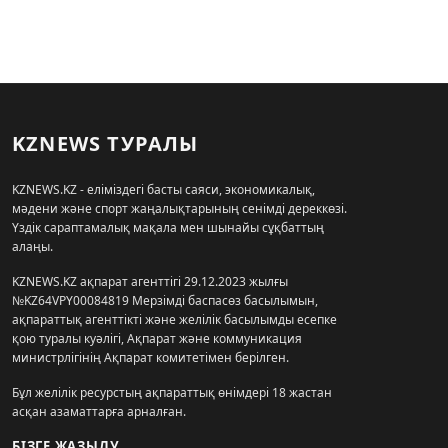
KZNEWS ТУРАЛЫ
KZNEWS.KZ - еліміздегі басты саяси, экономикалық,
мәдени және спорт жаңалықтарының сенімді дереккөзі.
Үздік сараптамалық мақала мен шынайы сұқбаттың
алаңы.
KZNEWS.KZ ақпарат агенттігі 29.12.2023 жылғы
№KZ64VPY00084819 Мерзімді баспасөз басылымын,
ақпараттық агенттікті және желілік басылымды есепке
қою туралы куәлігі, Ақпарат және коммуникация
министрлігінің Ақпарат комитетімен берілген.
Бұл желілік ресурстың ақпараттық өнімдері 18 жастан
асқан азаматтарға арналған.
БІЗГЕ ЖАЗЫЛУ