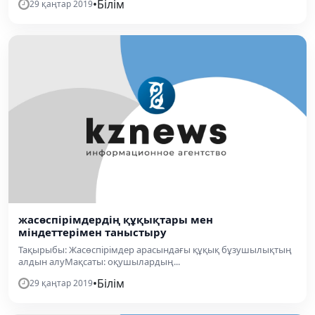
•
Білім
29 қаңтар 2019
жасөспірімдердің құқықтары мен
міндеттерімен таныстыру
Тақырыбы: Жасөспірімдер арасындағы құқық бұзушылықтың
алдын алуМақсаты: оқушылардың...
•
Білім
29 қаңтар 2019