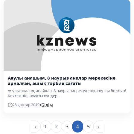
Аяулы анашым, 8 наурыз аналар мерекесіне
арналған, ашық тәрбие сағаты
Аяулы аналар, апайлар, 8 наурыз мерекелеріңіз құтты болсын!
Көктемнің шуақты күндер...
•
Білім
28 қаңтар 2019
‹
1
2
3
4
5
›