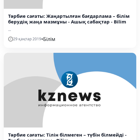
Тәрбие сағаты: Жаңартылған бағдарлама – білім
берудің жаңа мазмұны - Ашық сабақтар - Bilim
...
•
Білім
29 қаңтар 2019
Тәрбие сағаты: Тілін білмеген – түбін білмейді -