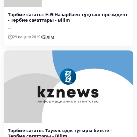
Тәрбие сағаты: Н.Ә.Назарбаев-тұңғыш президент
- Тәрбие сағаттары - Bilim
...
•
Білім
29 қаңтар 2019
Тәрбие сағаты: Тәуелсіздік тұғыры биікте -
Тәрбие сағаттары - Bilim