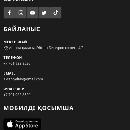
БАЙЛАНЫС
МЕКЕН-ЖАЙ
ҚР, Астана қаласы, Әбікен Бектұров көшесі, 4/3
ТЕЛЕФОН
+7 701 933 8520
EMAIL
aktan.yeltay@gmail.com
WHATSAPP
+7 701 933 8520
МОБИЛДІ ҚОСЫМША