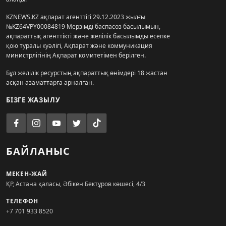
KZNEWS.KZ ақпарат агенттігі 29.12.2023 жылғы
№KZ64VPY00084819 Мерзімді баспасөз басылымын,
ақпараттық агенттікті және желілік басылымды есепке
қою туралы куәлігі, Ақпарат және коммуникация
министрлігінің Ақпарат комитетімен берілген.
Бұл желілік ресурстың ақпараттық өнімдері 18 жастан
асқан азаматтарға арналған.
БІЗГЕ ЖАЗЫЛУ
БАЙЛАНЫС
МЕКЕН-ЖАЙ
ҚР, Астана қаласы, Әбікен Бектұров көшесі, 4/3
ТЕЛЕФОН
+7 701 933 8520