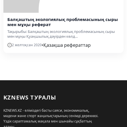
Балқаштың экологиялық проблемасының сыры
мен мұңы реферат
Тақырыбы: Балқаштың экологиялық проблемасының сыры
мен мұңы Қуаңшылық дәуірден көлд...
•
Қазақша рефераттар
2 желтоқсан 2020
KZNEWS ТУРАЛЫ
KZNEWS.KZ - еліміздегі басты саяси, экономикалық,
мәдени және спорт жаңалықтарының сенімді дереккөзі.
Үздік сараптамалық мақала мен шынайы сұқбаттың
алаңы.