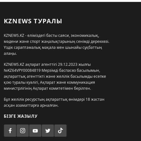
KZNEWS ТУРАЛЫ
KZNEWS.KZ - еліміздегі басты саяси, экономикалық,
мәдени және спорт жаңалықтарының сенімді дереккөзі.
Үздік сараптамалық мақала мен шынайы сұқбаттың
алаңы.
KZNEWS.KZ ақпарат агенттігі 29.12.2023 жылғы
№KZ64VPY00084819 Мерзімді баспасөз басылымын,
ақпараттық агенттікті және желілік басылымды есепке
қою туралы куәлігі, Ақпарат және коммуникация
министрлігінің Ақпарат комитетімен берілген.
Бұл желілік ресурстың ақпараттық өнімдері 18 жастан
асқан азаматтарға арналған.
БІЗГЕ ЖАЗЫЛУ