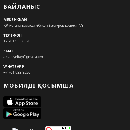
БАЙЛАНЫС
МЕКЕН-ЖАЙ
ҚР, Астана қаласы, Әбікен Бектұров көшесі, 4/3
ТЕЛЕФОН
+7 701 933 8520
EMAIL
aktan.yeltay@gmail.com
WHATSAPP
+7 701 933 8520
МОБИЛДІ ҚОСЫМША