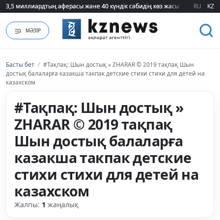
3,5 миллиардтың аферасы және 40 күндік сәбидің көз жасы: Медицинад
3,5 миллиардтың аферасы және 40 күндік сәбидің көз жасы: Медицинад
RU
KZ
МӘЗІР
Басты бет
/
#Тақпақ: Шын достық » ZHARAR © 2019 тақпақ Шын
достық балаларға казакша такпак детские стихи стихи для детей на
казахском
#Тақпақ: Шын достық »
ZHARAR © 2019 тақпақ
Шын достық балаларға
казакша такпак детские
стихи стихи для детей на
казахском
Жалпы:
1
жаңалық