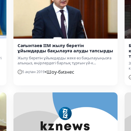
Сағынтаев ІІМ жылу беретін
ұйымдарды бақылауға алуды тапсырды
і
Жылу беретін ұйымдарды жеке өз бақылауыңызға
алыңыз, өңірлердегі барлық тұрғын үй-к...
З
к
•
Шоу-бизнес
5 ақпан 2019