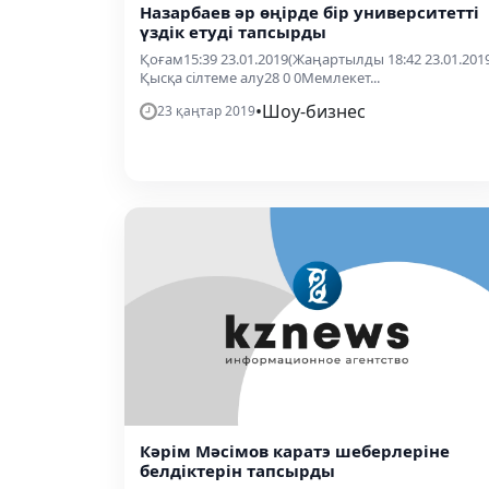
Назарбаев әр өңірде бір университетті
үздік етуді тапсырды
Қоғам15:39 23.01.2019(Жаңартылды 18:42 23.01.201
Қысқа сілтеме алу28 0 0Мемлекет...
•
Шоу-бизнес
23 қаңтар 2019
Кәрім Мәсімов каратэ шеберлеріне
белдіктерін тапсырды