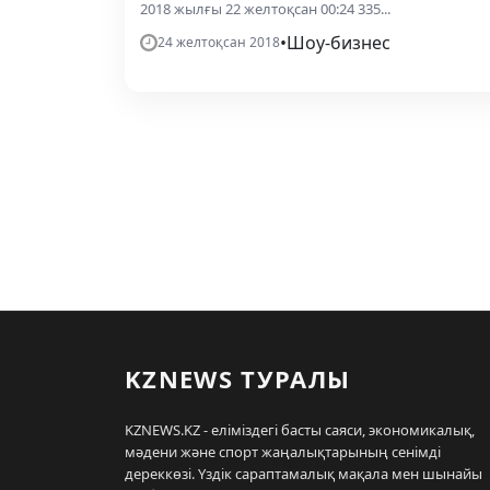
2018 жылғы 22 желтоқсан 00:24 335...
•
Шоу-бизнес
24 желтоқсан 2018
KZNEWS ТУРАЛЫ
KZNEWS.KZ - еліміздегі басты саяси, экономикалық,
мәдени және спорт жаңалықтарының сенімді
дереккөзі. Үздік сараптамалық мақала мен шынайы