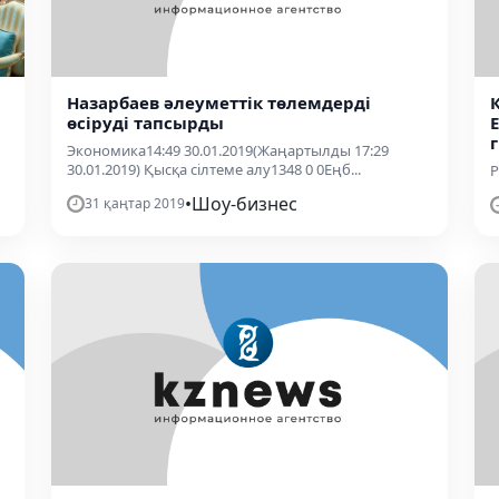
Назарбаев әлеуметтік төлемдерді
өсіруді тапсырды
Экономика14:49 30.01.2019(Жаңартылды 17:29
30.01.2019) Қысқа сілтеме алу1348 0 0Еңб...
Р
•
Шоу-бизнес
31 қаңтар 2019