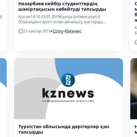
Назарбаев кейбір студенттердің
шәкіртақысын көбейтуді тапсырды
9)
Қоғам14:10 23.01.2019Қысқа сілтеме алу6 0
0Президент ерікті іспен айналысу жастарды...
Б
•
Шоу-бизнес
23 қаңтар 2019
Б
Түркістан облысында дәрігерлер қан
тапсырды