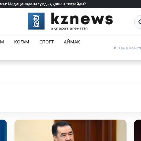
 жасы: Медицинадағы сұмдық қашан тоқтайды?
 жасы: Медицинадағы сұмдық қашан тоқтайды?
Са
ЕМ
ҚОҒАМ
СПОРТ
АЙМАҚ
# Жаңа Конст