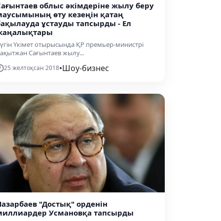
Сағынтаев облыс әкімдеріне жылу беру
маусымының өту кезеңін қатаң
бақылауда ұстауды тапсырды - Ел
жаңалықтары
үгін Үкімет отырысында ҚР премьер-министрі
ақытжан Сағынтаев жылу...
•
Шоу-бизнес
25 желтоқсан 2018
Назарбаев "Достық" орденін
миллиардер Усмановқа тапсырды