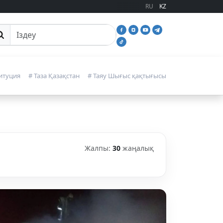
RU
KZ
йттан іздеу
итуция
# Таза Қазақстан
# Таяу Шығыс қақтығысы
Жалпы:
30
жаңалық