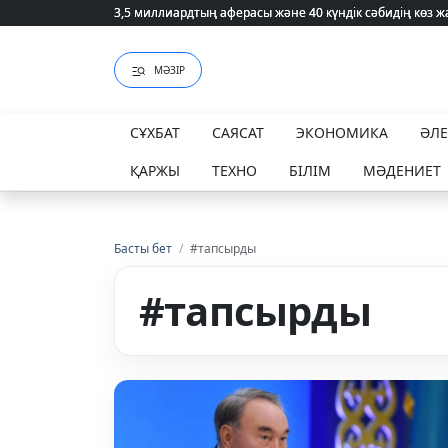
3,5 миллиардтың аферасы және 40 күндік сәбидің көз
3,5 миллиардтың аферасы және 40 күндік сәбидің көз
МӘЗІР
СҰХБАТ
САЯСАТ
ЭКОНОМИКА
ӘЛ
ҚАРЖЫ
ТЕХНО
БІЛІМ
МӘДЕНИЕТ
Басты бет
/
#тапсырды
#тапсырды