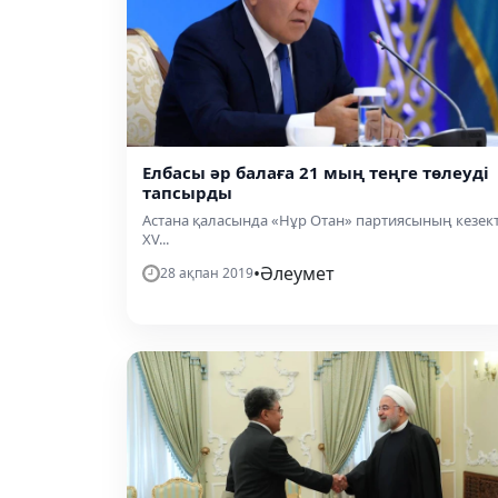
Елбасы әр балаға 21 мың теңге төлеуді
тапсырды
Астана қаласында «Нұр Отан» партиясының кезект
XV...
•
Әлеумет
28 ақпан 2019