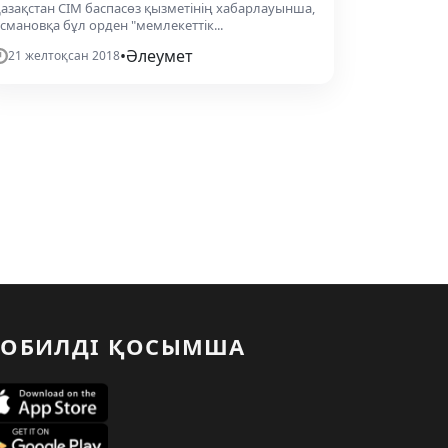
азақстан СІМ баспасөз қызметінің хабарлауынша,
смановқа бұл орден "мемлекеттік...
•
Әлеумет
21 желтоқсан 2018
ОБИЛДІ ҚОСЫМША