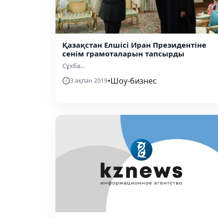
Қазақстан Елшісі Иран Президентіне
сенім грамоталарын тапсырды
Сұxба...
•
Шоу-бизнес
3 ақпан 2019