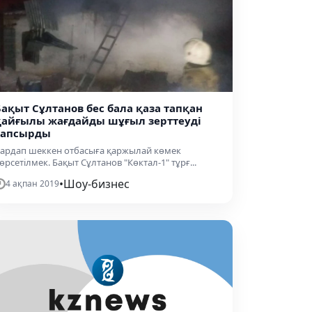
Бақыт Сұлтанов бес бала қаза тапқан
қайғылы жағдайды шұғыл зерттеуді
тапсырды
ардап шеккен отбасыға қаржылай көмек
өрсетілмек. Бақыт Сұлтанов "Көктал-1" тұрғ...
•
Шоу-бизнес
4 ақпан 2019