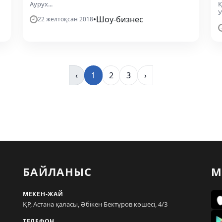
Аурух...
Қ
У
•
Шоу-бизнес
22 желтоқсан 2018
‹
1
2
3
›
БАЙЛАНЫС
М
МЕКЕН-ЖАЙ
ҚР, Астана қаласы, Әбікен Бектұров көшесі, 4/3
ТЕЛЕФОН