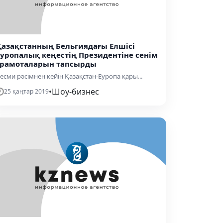
Қазақстанның Бельгиядағы Елшісі
Еуропалық кеңестің Президентіне сенім
грамоталарын тапсырды
есми рәсімнен кейін Қазақстан-Еуропа қары...
•
Шоу-бизнес
25 қаңтар 2019