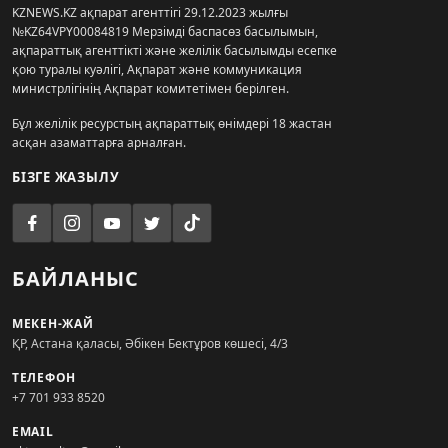
KZNEWS.KZ ақпарат агенттігі 29.12.2023 жылғы
№KZ64VPY00084819 Мерзімді баспасөз басылымын,
ақпараттық агенттікті және желілік басылымды есепке
қою туралы куәлігі, Ақпарат және коммуникация
министрлігінің Ақпарат комитетімен берілген.
Бұл желілік ресурстың ақпараттық өнімдері 18 жастан
асқан азаматтарға арналған.
БІЗГЕ ЖАЗЫЛУ
БАЙЛАНЫС
МЕКЕН-ЖАЙ
ҚР, Астана қаласы, Әбікен Бектұров көшесі, 4/3
ТЕЛЕФОН
+7 701 933 8520
EMAIL