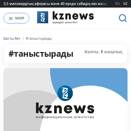
3,5 миллиардтың аферасы және 40 күндік сәбидің көз жасы: Медицинад
3,5 миллиардтың аферасы және 40 күндік сәбидің көз жасы: Медицинад
RU
KZ
МӘЗІР
Басты бет
/
#таныстырады
#таныстырады
Жалпы:
1
жаңалық