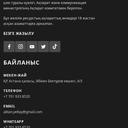
қою туралы куәлігі, Ақпарат және коммуникация
министрлігінің Ақпарат комитетімен берілген.
Бұл желілік ресурстың ақпараттық өнімдері 18 жастан
асқан азаматтарға арналған.
БІЗГЕ ЖАЗЫЛУ
БАЙЛАНЫС
МЕКЕН-ЖАЙ
ҚР, Астана қаласы, Әбікен Бектұров көшесі, 4/3
ТЕЛЕФОН
+7 701 933 8520
EMAIL
aktan.yeltay@gmail.com
WHATSAPP
+7 701 933 8520