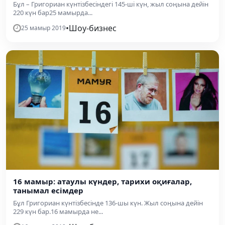
Бұл – Григориан күнтізбесіндегі 145-ші күн, жыл соңына дейін
220 күн бар25 мамырда...
•
Шоу-бизнес
25 мамыр 2019
16 мамыр: атаулы күндер, тарихи оқиғалар,
танымал есімдер
Бұл Григориан күнтізбесінде 136-шы күн. Жыл соңына дейін
229 күн бар.16 мамырда не...