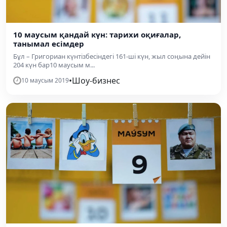
10 маусым қандай күн: тарихи оқиғалар,
танымал есімдер
Бұл – Григориан күнтізбесіндегі 161-ші күн, жыл соңына дейін
204 күн бар10 маусым м...
•
Шоу-бизнес
10 маусым 2019