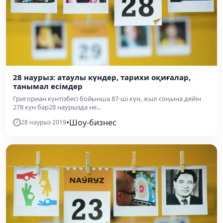
28 наурыз: атаулы күндер, тарихи оқиғалар,
танымал есімдер
Григориан күнтізбесі бойынша 87-ші күн, жыл соңына дейін
278 күн бар28 наурызда не...
•
Шоу-бизнес
28 наурыз 2019