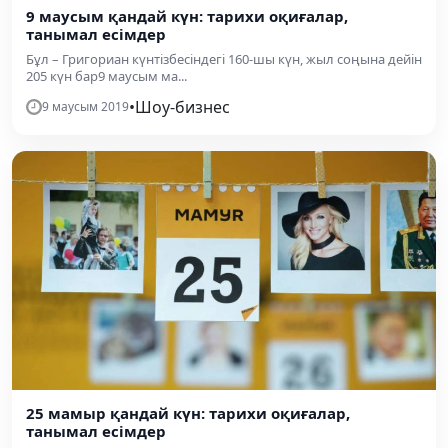
9 маусым қандай күн: тарихи оқиғалар,
танымал есімдер
Бұл – Григориан күнтізбесіндегі 160-шы күн, жыл соңына дейін
205 күн бар9 маусым ма...
•
Шоу-бизнес
9 маусым 2019
25 мамыр қандай күн: тарихи оқиғалар,
танымал есімдер