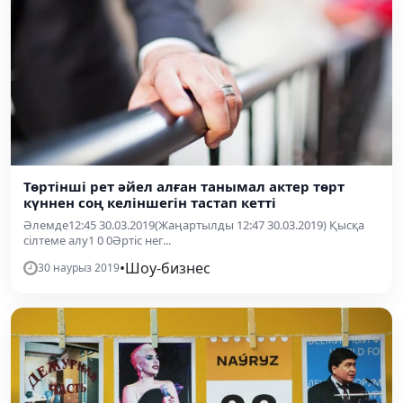
Төртінші рет әйел алған танымал актер төрт
күннен соң келіншегін тастап кетті
Әлемде12:45 30.03.2019(Жаңартылды 12:47 30.03.2019) Қысқа
сілтеме алу1 0 0Әртіс нег...
•
Шоу-бизнес
30 наурыз 2019