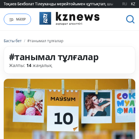
RU
KZ
2026 жылғы білім грантын иеленгендердің тізімі жарияланды (ТІЗІМ)
МӘЗІР
Басты бет
/
#танымал тұлғалар
#танымал тұлғалар
Жалпы:
14
жаңалық