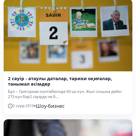
2 сәуір - атаулы даталар, тарихи оқиғалар,
танымал есімдер
Бұл – Григориан күнтізбесінде 92-ші күн. Жыл соңына дейін
273 күн бар2 сәуірде не б...
•
Шоу-бизнес
2 сәуір 2019