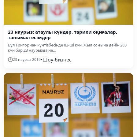
23 наурыз: атаулы күндер, тарихи оқиғалар,
танымал есімдер
Бұл Григориан күнтізбесінде 82-ші күн. Жыл соңына дейін 283
күн бар.23 наурызда не...
•
Шоу-бизнес
23 наурыз 2019