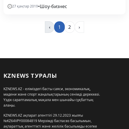
•
Шоу-бизнес
27 қаңтар 2019
‹
1
2
›
KZNEWS ТУРАЛЫ
KZNEWS.KZ - еліміздегі басты саяси, экономикалық,
мәдени және спорт жаңалықтарының сенімді дереккөзі.
Үздік сараптамалық мақала мен шынайы сұқбаттың
алаңы.
KZNEWS.KZ ақпарат агенттігі 29.12.2023 жылғы
№KZ64VPY00084819 Мерзімді баспасөз басылымын,
ақпараттық агенттікті және желілік басылымды есепке