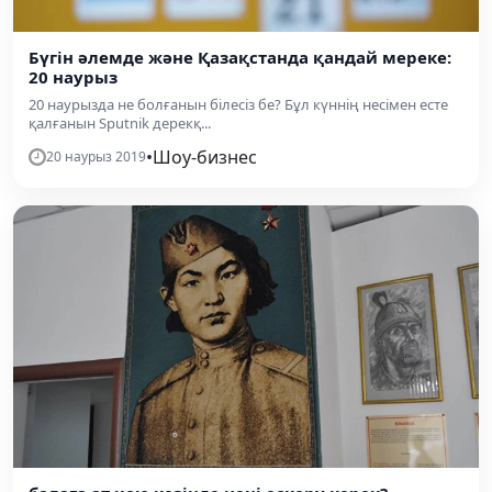
Бүгін әлемде және Қазақстанда қандай мереке:
20 наурыз
20 наурызда не болғанын білесіз бе? Бұл күннің несімен есте
қалғанын Sputnik дерекқ...
•
Шоу-бизнес
20 наурыз 2019