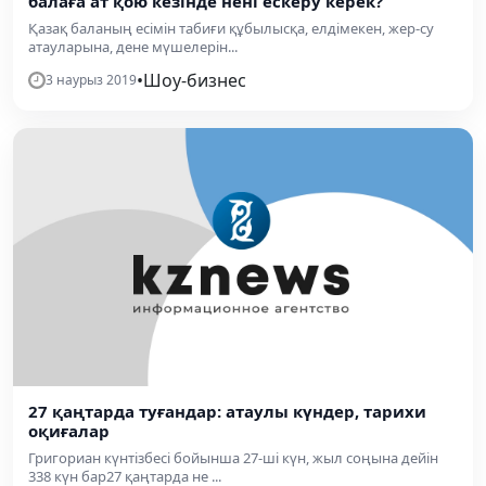
балаға ат қою кезінде нені ескеру керек?
Қазақ баланың есімін табиғи құбылысқа, елдімекен, жер-су
атауларына, дене мүшелерін...
•
Шоу-бизнес
3 наурыз 2019
27 қаңтарда туғандар: атаулы күндер, тарихи
оқиғалар
Григориан күнтізбесі бойынша 27-ші күн, жыл соңына дейін
338 күн бар27 қаңтарда не ...