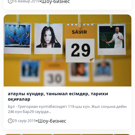
•
Шоу-бизнес
16 мамыр 2019
атаулы күндер, танымал есімдер, тарихи
оқиғалар
Бұл - Григориан күнтізбесіндегі 119-шы күн. Жыл соңына дейін
246 күн бар29 сәуірде...
•
Шоу-бизнес
29 сәуір 2019