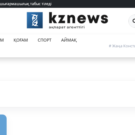
 шығармашылық табыс тіледі
 шығармашылық табыс тіледі
Са
ЕМ
ҚОҒАМ
СПОРТ
АЙМАҚ
# Жаңа Конст