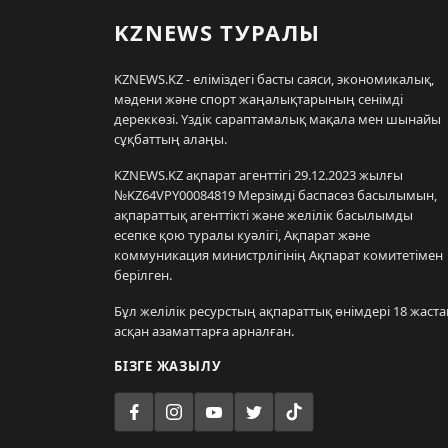
KZNEWS ТУРАЛЫ
KZNEWS.KZ - еліміздегі басты саяси, экономикалық,
мәдени және спорт жаңалықтарының сенімді
дереккөзі. Үздік сараптамалық мақала мен шынайы
сұқбаттың алаңы.
KZNEWS.KZ ақпарат агенттігі 29.12.2023 жылғы
№KZ64VPY00084819 Мерзімді баспасөз басылымын,
ақпараттық агенттікті және желілік басылымды
есепке қою туралы куәлігі, Ақпарат және
коммуникация министрлігінің Ақпарат комитетімен
берілген.
Бұл желілік ресурстың ақпараттық өнімдері 18 жаста
асқан азаматтарға арналған.
БІЗГЕ ЖАЗЫЛУ