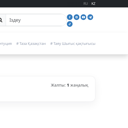
RU
KZ
йттан іздеу
итуция
# Таза Қазақстан
# Таяу Шығыс қақтығысы
Жалпы:
1
жаңалық