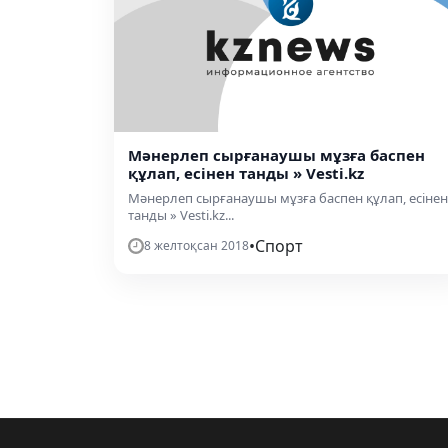
Мәнерлеп сырғанаушы мұзға баспен
құлап, есінен танды » Vesti.kz
Мәнерлеп сырғанаушы мұзға баспен құлап, есінен
танды » Vesti.kz...
•
Спорт
8 желтоқсан 2018