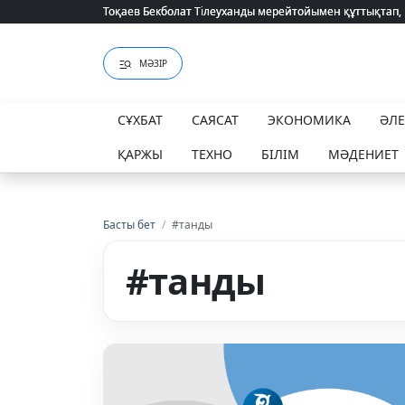
Тоқаев Бекболат Тілеуханды мерейтойымен құттықтап,
Тоқаев Бекболат Тілеуханды мерейтойымен құттықтап,
МӘЗІР
СҰХБАТ
САЯСАТ
ЭКОНОМИКА
ӘЛ
ҚАРЖЫ
ТЕХНО
БІЛІМ
МӘДЕНИЕТ
Басты бет
/
#танды
#танды