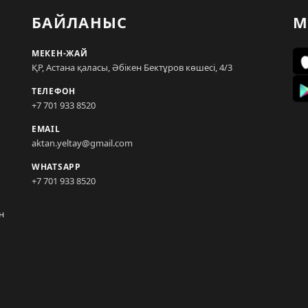
БАЙЛАНЫС
М
МЕКЕН-ЖАЙ
ҚР, Астана қаласы, Әбікен Бектұров көшесі, 4/3
ТЕЛЕФОН
+7 701 933 8520
EMAIL
aktan.yeltay@gmail.com
WHATSAPP
+7 701 933 8520
н