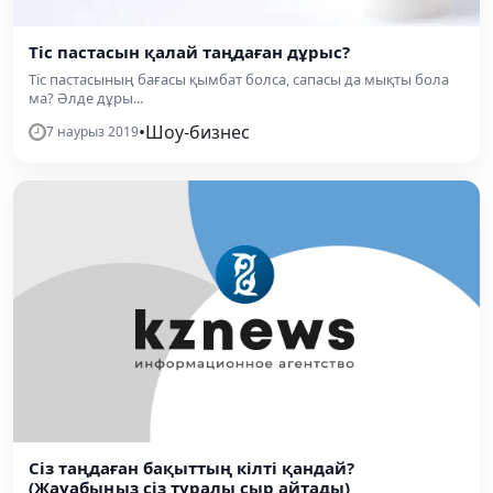
Тіс пастасын қалай таңдаған дұрыс?
Тіс пастасының бағасы қымбат болса, сапасы да мықты бола
ма? Әлде дұры...
•
Шоу-бизнес
7 наурыз 2019
Сіз таңдаған бақыттың кілті қандай?
(Жауабыңыз сіз туралы сыр айтады)