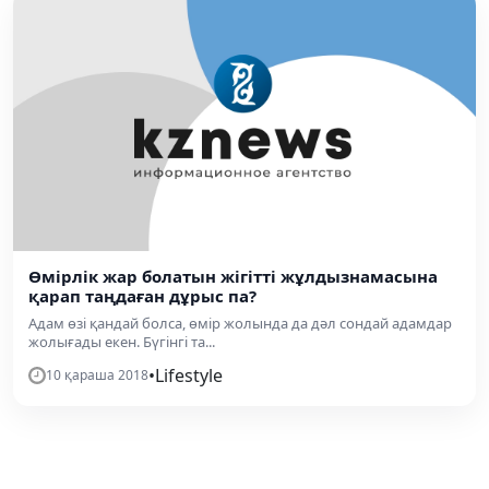
Өмірлік жар болатын жігітті жұлдызнамасына
қарап таңдаған дұрыс па?
Адам өзі қандай болса, өмір жолында да дәл сондай адамдар
жолығады екен. Бүгінгі та...
•
Lifestyle
10 қараша 2018