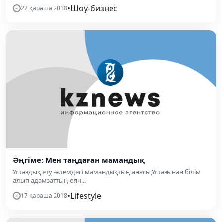
•
Шоу-бизнес
22 қараша 2018
Әңгіме: Мен таңдаған мамандық
Ұстаздық ету -әлемдегі мамандықтың анасы,Ұстазынан білім
алып адамзаттың оян...
•
Lifestyle
17 қараша 2018