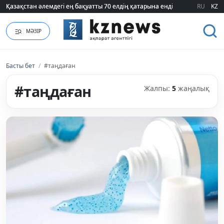
Қазақстан әлемдегі ең бақуатты 70 елдің қатарына енді
Қазақстан әлемдегі ең бақуатты 70 елдің қатарына енді
RU
KZ
МӘЗІР
Басты бет
/
#таңдаған
#таңдаған
Жалпы:
5
жаңалық