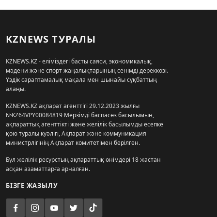
KZNEWS ТУРАЛЫ
KZNEWS.KZ - еліміздегі басты саяси, экономикалық,
мәдени және спорт жаңалықтарының сенімді дереккөзі.
Үздік сараптамалық мақала мен шынайы сұқбаттың
алаңы.
KZNEWS.KZ ақпарат агенттігі 29.12.2023 жылғы
№KZ64VPY00084819 Мерзімді баспасөз басылымын,
ақпараттық агенттікті және желілік басылымды есепке
қою туралы куәлігі, Ақпарат және коммуникация
министрлігінің Ақпарат комитетімен берілген.
Бұл желілік ресурстың ақпараттық өнімдері 18 жастан
асқан азаматтарға арналған.
БІЗГЕ ЖАЗЫЛУ