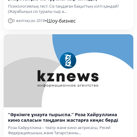
Психологиялық тест: Сіз таңдаған бақыттың кілті қандай?
(Жауабыңыз сіз туралы сыр а...
•
Шоу-бизнес
5 желтоқсан 2018
“Әркімге ұнауға тырыспа.” Роза Хайруллина
кино саласын таңдаған жастарға кеңес берді
Роза Хайруллина – театр және кино актрисасы, Ресей
Федерациясының және Татарстанны...