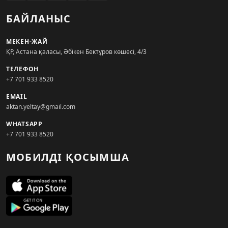
БАЙЛАНЫС
МЕКЕН-ЖАЙ
ҚР, Астана қаласы, Әбікен Бектұров көшесі, 4/3
ТЕЛЕФОН
+7 701 933 8520
EMAIL
aktan.yeltay@gmail.com
WHATSAPP
+7 701 933 8520
МОБИЛДІ ҚОСЫМША