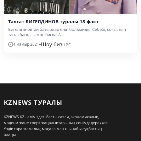
Талғат БИГЕЛДИНОВ туралы 18 факт
Бигелдиновтай батырлар енді болмайды. Себебі, соғыстың
тәсілі басқа, заман басқа. А...
•
Шоу-бизнес
4 мамыр 2021
KZNEWS ТУРАЛЫ
KZNEWS.KZ - еліміздегі басты саяси, экономикалық,
мәдени және спорт жаңалықтарының сенімді дереккөзі.
Үздік сараптамалық мақала мен шынайы сұқбаттың
алаңы.