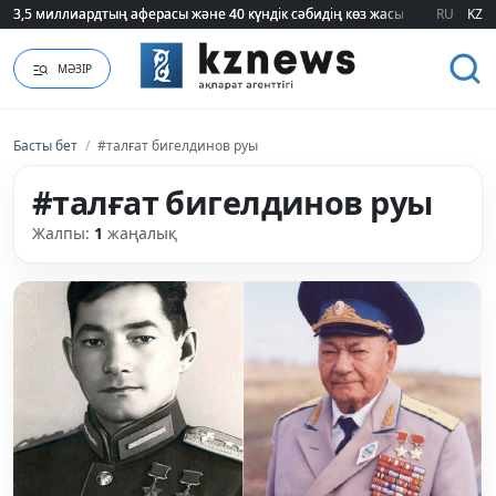
3,5 миллиардтың аферасы және 40 күндік сәбидің көз жасы: Медицинад
3,5 миллиардтың аферасы және 40 күндік сәбидің көз жасы: Медицинад
RU
KZ
МӘЗІР
Басты бет
/
#талғат бигелдинов руы
#талғат бигелдинов руы
Жалпы:
1
жаңалық