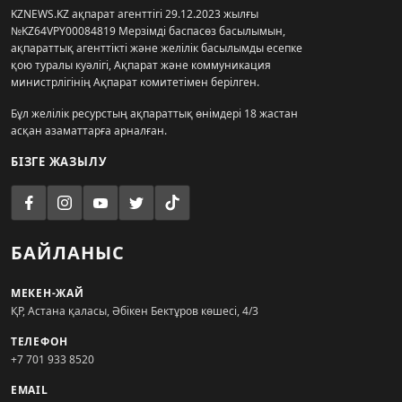
KZNEWS.KZ ақпарат агенттігі 29.12.2023 жылғы
№KZ64VPY00084819 Мерзімді баспасөз басылымын,
ақпараттық агенттікті және желілік басылымды есепке
қою туралы куәлігі, Ақпарат және коммуникация
министрлігінің Ақпарат комитетімен берілген.
Бұл желілік ресурстың ақпараттық өнімдері 18 жастан
асқан азаматтарға арналған.
БІЗГЕ ЖАЗЫЛУ
БАЙЛАНЫС
МЕКЕН-ЖАЙ
ҚР, Астана қаласы, Әбікен Бектұров көшесі, 4/3
ТЕЛЕФОН
+7 701 933 8520
EMAIL